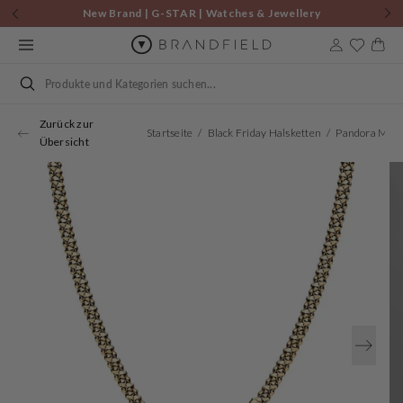
Zum
New Brand | G-STAR | Watches & Jewellery
Inhalt
springen
Warenkor
Suchen
Zurück zur
Startseite
Black Friday Halsketten
Übersicht
Öffnen
Sie
Medien
1