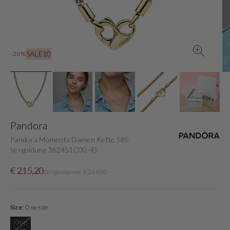
in
der
Galerieansicht
SALE10
-20%
Pandora
Pandora Moments Damen Kette 585
Vergoldung 362451C00-45
Verkaufspreis
Normaler
€ 215,20
Originalpreis: € 269,00
Preis
Size:
One size
One
Variante
size