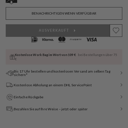
ausverkauft
oder
nicht
BENACHRICHTIGEN WENN VERFÜGBAR
verfügbar
AUSVERKAUFT
Kostenlose Work Bag im Wert von 109 €
bei Bestellungen über 75
€
Bis 17 Uhr bestellen und kostenlosen Versand am selben Tag
sichern*
Kostenlose Abholung an einem DHL ServicePoint
Einfache Rückgabe
Bezahlen Sie auf Ihre Weise – jetzt oder später