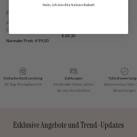
Nein, ich möchte keinen Rabatt
Pandora
Pandora Moments Goldfarbene Kette 368727C00-45 mit 585er
Golden Plattierung
€ 69,30
Normaler Preis: € 99,00
Einfache Rücksendung
Zahlungen
Tolle Bewertung
30 Tage Rückgaberecht
Kredit oder Debit, zahlen
Basierend auf über
Sie, wie Sie möchten!
Bewertungen
Exklusive Angebote und Trend-Updates