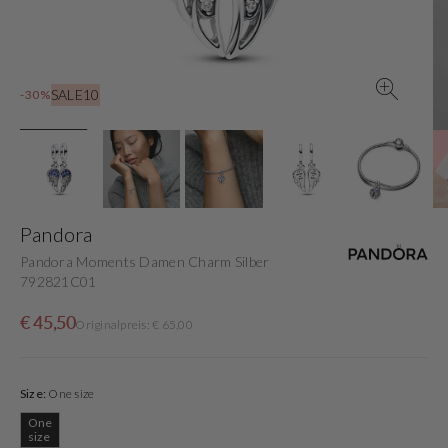
der
Galerieansicht
SALE10
-30%
Pandora
Pandora Moments Damen Charm Silber
792821C01
Verkaufspreis
Normaler
€ 45,50
Originalpreis: € 65,00
Preis
Size:
One size
One
Variante
size