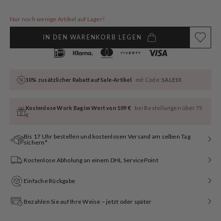
ausverkauft
oder
nicht
Nur noch wenige Artikel auf Lager!
verfügbar
IN DEN WARENKORB LEGEN
10% zusätzlicher Rabatt auf Sale-Artikel
mit Code:
SALE10
Kostenlose Work Bag im Wert von 109 €
bei Bestellungen über 75
€
Bis 17 Uhr bestellen und kostenlosen Versand am selben Tag
sichern*
Kostenlose Abholung an einem DHL ServicePoint
Einfache Rückgabe
Bezahlen Sie auf Ihre Weise – jetzt oder später