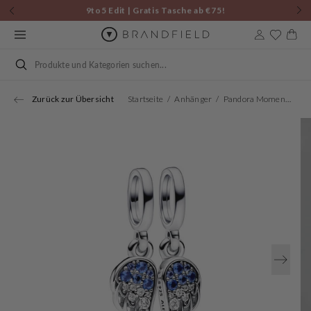
Zum
9to5 Edit | Gratis Tasche ab €75!
Inhalt
springen
Warenkor
Suchen
Zurück zur Übersicht
Startseite
Anhänger
Pandora Moments Damen Charm Silber 792821C01
Öffnen
Sie
Medien
1
in