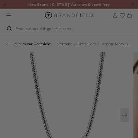
Zum
New Brand | G-STAR | Watches & Jewellery
Inhalt
springen
Warenkor
Suchen
Zurück zur Übersicht
Startseite
Bestsellers
Pandora Moments 925 Sterling Silver Necklace 393377C00-45
Öffnen
Sie
Medien
1
in