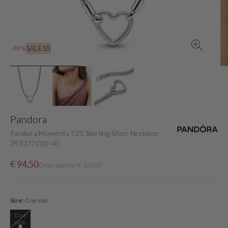
der
Galerieansicht
SALE10
-30%
Pandora
Pandora Moments 925 Sterling Silver Necklace
393377C00-45
Verkaufspreis
Normaler
€ 94,50
Originalpreis: € 135,00
Preis
Size:
One size
One
Variante
size