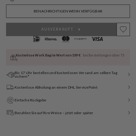
ausverkauft
oder
nicht
BENACHRICHTIGEN WENN VERFÜGBAR
verfügbar
AUSVERKAUFT
Kostenlose Work Bag im Wert von 109 €
bei Bestellungen über 75
€
Bis 17 Uhr bestellen und kostenlosen Versand am selben Tag
sichern*
Kostenlose Abholung an einem DHL ServicePoint
Einfache Rückgabe
Bezahlen Sie auf Ihre Weise – jetzt oder später