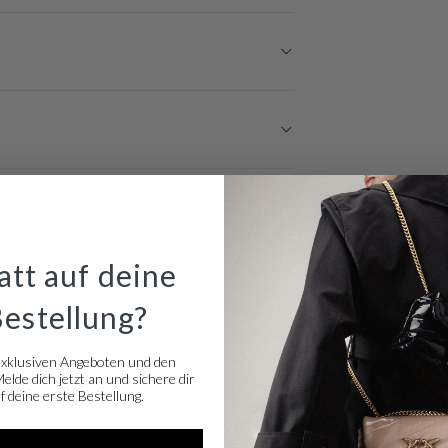
tt auf deine
Bestellung?
exklusiven Angeboten und den
lde dich jetzt an und sichere dir
 deine erste Bestellung.