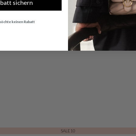
abatt sichern
 möchte keinen Rabatt
SALE10