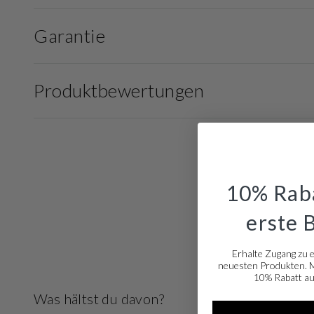
Garantie
Produktbewertungen
10% Raba
erste 
Erhalte Zugang zu 
neuesten Produkten. Me
10% Rabatt auf
Was hältst du davon?