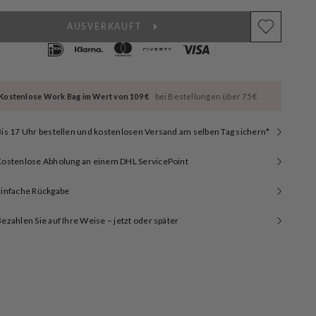
AUSVERKAUFT
Kostenlose Work Bag im Wert von 109 €
bei Bestellungen über 75 €
is 17 Uhr bestellen und kostenlosen Versand am selben Tag sichern*
Kostenlose Abholung an einem DHL ServicePoint
Einfache Rückgabe
ezahlen Sie auf Ihre Weise – jetzt oder später