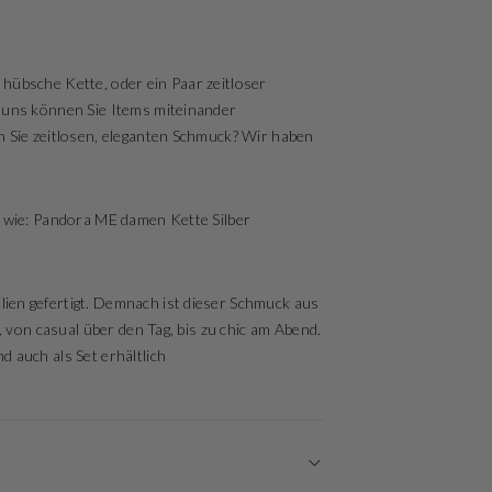
ne hübsche Kette, oder ein Paar zeitloser
 uns können Sie Items miteinander
n Sie zeitlosen, eleganten Schmuck? Wir haben
o wie: Pandora ME damen Kette Silber
ien gefertigt. Demnach ist dieser Schmuck aus
, von casual über den Tag, bis zu chic am Abend.
 auch als Set erhältlich