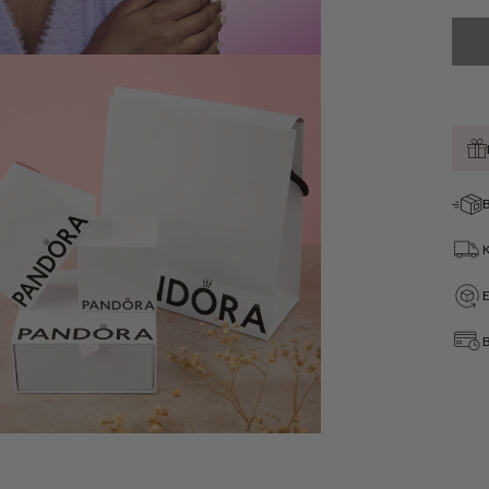
B
Öffnen
Sie
Medien
4
in
der
B
Galerieansicht