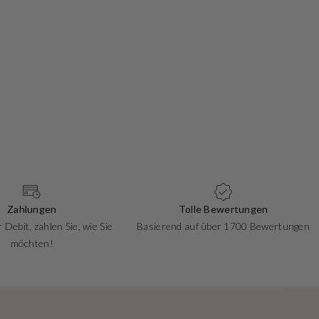
Pan
Pando
Normal
Zahlungen
Tolle Bewertungen
 Debit, zahlen Sie, wie Sie
Basierend auf über 1700 Bewertungen
möchten!