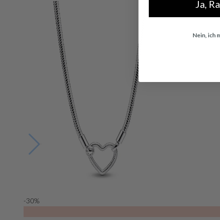
Ja, R
Nein, ich
-30%