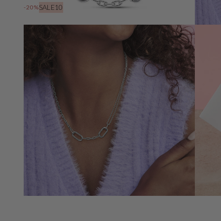
SALE10
-20%
Öffnen
Sie
Medien
3
in
der
Galerieansicht