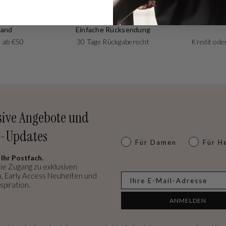
sand
Einfache Rücksendung
 ab €50
30 Tage Rückgaberecht
Kredit oder
sive Angebote und
-Updates
Dames of heren
Für Damen
Für H
 Ihr Postfach.
ie Zugang zu exklusiven
, Early Access Neuheiten und
E-mail
spiration.
ANMELDEN