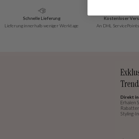
Schnelle Lieferung
Kostenloser Ver
Lieferung innerhalb weniger Werktage
An DHL ServicePoints
Exklu
Trend
Direkt in
Erhalen S
Rabatten
Styling-In