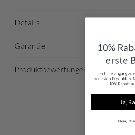
Details
Garantie
10% Raba
erste 
Produktbewertungen
Erhalte Zugang zu 
neuesten Produkten. Me
10% Rabatt auf
Ja, R
Nein, ich