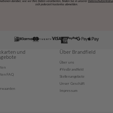
mationen darüber, wie wir Ihre Daten verarbeiten, finden Sie in unserer
Datenschutzerkläru
sich jederzeit kostenlos abmelden.
karten und
Über Brandfield
ngebote
Über uns
rten
#YesBrandfield
rten FAQ
Stellenangebote
Unser Geschäft
orwaarden
Impressum