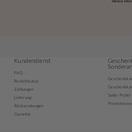
Weitere Infor
Kundendienst
Geschenk
Sondera
FAQ
Geschenkka
Bestellstatus
Geschenkka
Zahlungen
Saldo-Prüfer
Lieferung
Promotievo
Rücksendungen
Garantie