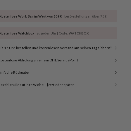
Kostenlose Work Bag im Wert von 109 €
bei Bestellungen über 75 €
Kostenlose Watchbox
zu jeder Uhr | Code:
WATCHBOX
is 17 Uhr bestellen und kostenlosen Versand am selben Tag sichern*
Kostenlose Abholung an einem DHL ServicePoint
Einfache Rückgabe
ezahlen Sie auf Ihre Weise – jetzt oder später