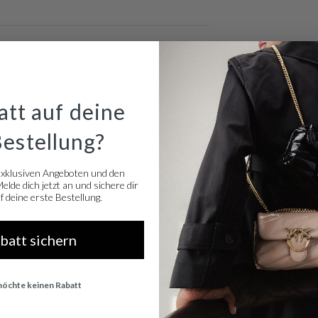
tt auf deine
Bestellung?
exklusiven Angeboten und den
lde dich jetzt an und sichere dir
 deine erste Bestellung.
abatt sichern
 möchte keinen Rabatt