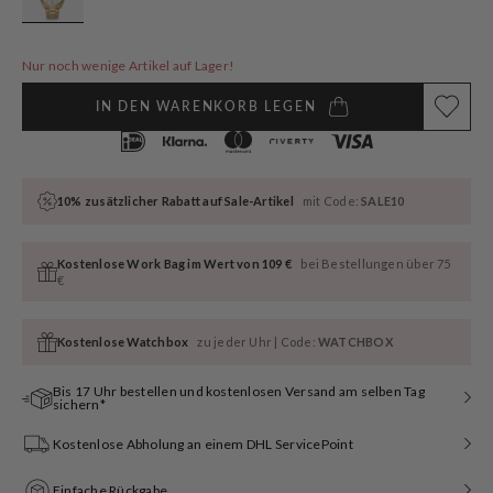
Nur noch wenige Artikel auf Lager!
IN DEN WARENKORB LEGEN
10% zusätzlicher Rabatt auf Sale-Artikel
mit Code:
SALE10
Kostenlose Work Bag im Wert von 109 €
bei Bestellungen über 75
€
Kostenlose Watchbox
zu jeder Uhr | Code:
WATCHBOX
Bis 17 Uhr bestellen und kostenlosen Versand am selben Tag
sichern*
Kostenlose Abholung an einem DHL ServicePoint
Einfache Rückgabe