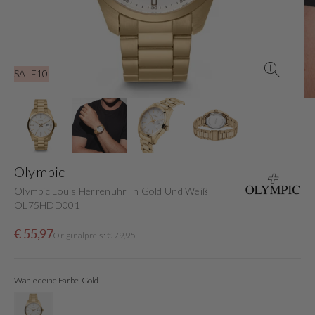
in
der
Galerieansicht
SALE10
Olympic
Olympic Louis Herrenuhr In Gold Und Weiß
OL75HDD001
Verkaufspreis
Normaler
€ 55,97
Originalpreis: € 79,95
Preis
Wähle deine Farbe: Gold