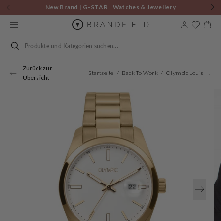
Zum
New Brand | G-STAR | Watches & Jewellery
Inhalt
springen
Warenkor
Suchen
Zurück zur
Startseite
Back To Work
Olympic Louis Herrenuhr In Gold Und Weiß OL75HDD001
Übersicht
Öffnen
Sie
Medien
1