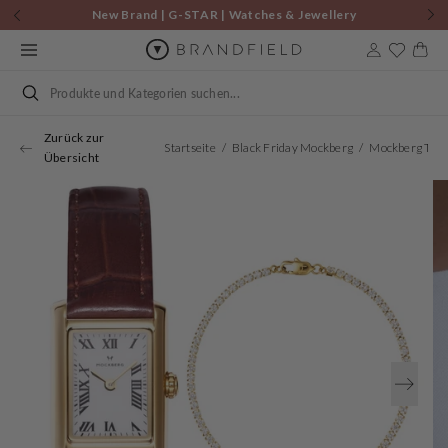
Zum
New Brand | G-STAR | Watches & Jewellery
Inhalt
springen
Warenkor
Suchen
Zurück zur
Startseite
Black Friday Mockberg
Übersicht
Öffnen
Sie
Medien
1