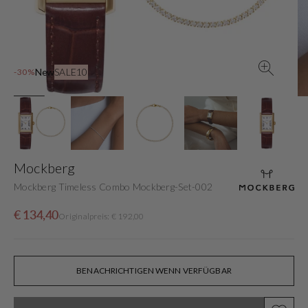
in
der
Galerieansicht
New
SALE10
-30%
Mockberg
Mockberg Timeless Combo Mockberg-Set-002
Verkaufspreis
Normaler
€ 134,40
Originalpreis: € 192,00
Preis
BENACHRICHTIGEN WENN VERFÜGBAR