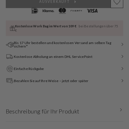
AUSVERKAUFT
Kostenlose Work Bag im Wert von 109 €
bei Bestellungen über 75
€
Bis 17 Uhr bestellen und kostenlosen Versand am selben Tag
sichern*
Kostenlose Abholung an einem DHL ServicePoint
Einfache Rückgabe
Bezahlen Sie auf Ihre Weise – jetzt oder später
Beschreibung für Ihr Produkt
Eine schicke Armbanduhr, eine sportliche Uhr, oder eine trendy Uhr mit