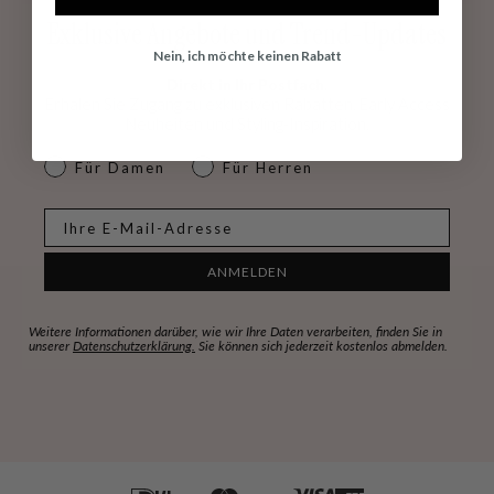
Exklusive Angebote und Trend-Updates
Nein, ich möchte keinen Rabatt
Direkt in Ihr Postfach.
Erhalen Sie Zugang zu exklusiven Rabatten, Early Access
Neuheiten und Styling-Inspiration.
dames & heren
Für Damen
Für Herren
E-mail
ANMELDEN
Weitere Informationen darüber, wie wir Ihre Daten verarbeiten, finden Sie in
unserer
Datenschutzerklärung.
Sie können sich jederzeit kostenlos abmelden.