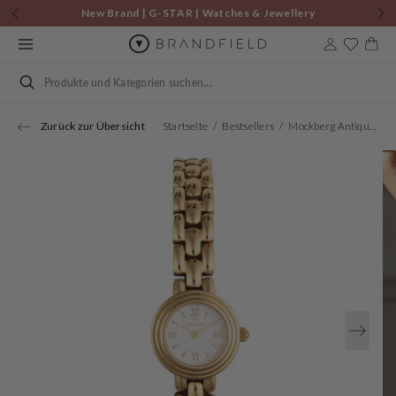
Zum
New Brand | G-STAR | Watches & Jewellery
Inhalt
springen
Warenkor
Suchen
Zurück zur Übersicht
Startseite
Bestsellers
Mockberg Antique Women's Watch MB0181
Öffnen
Sie
Medien
1
in