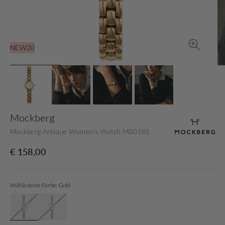
der
Galerieansicht
NEW20
Mockberg
Mockberg Antique Women's Watch MB0181
Normaler
€ 158,00
Preis
Wähle deine Farbe: Gold