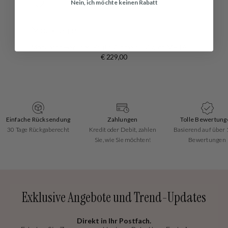
Nein, ich möchte keinen Rabatt
Mockberg
Mockberg Heritage Petite Women's Watch MB1613
€ 229,00
Einfache Rücksendung
Zahlungen
Tolle Bewertung
30 Tage Rückgaberecht
Kredit oder Debit, zahlen
Basierend auf über
Sie, wie Sie möchten!
Bewertungen
Exklusive Angebote und Trend-Updates
Direkt in Ihr Postfach.