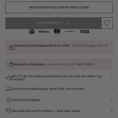
BENACHRICHTIGEN WENN VERFÜGBAR
AUSVERKAUFT
Kostenlose Work Bag im Wert von 109 €
bei Bestellungen über 75
€
Kostenlose Watchbox
zu jeder Uhr | Code:
WATCHBOX
Bis 17 Uhr bestellen und kostenlosen Versand am selben Tag
sichern*
Kostenlose Abholung an einem DHL ServicePoint
Einfache Rückgabe
Bezahlen Sie auf Ihre Weise – jetzt oder später