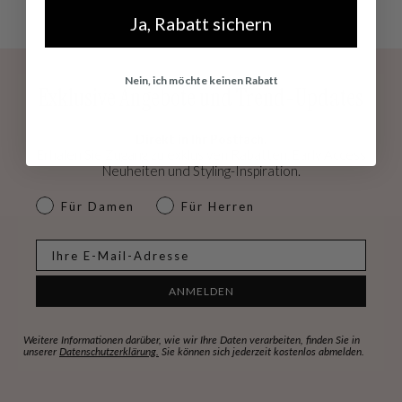
Ja, Rabatt sichern
Nein, ich möchte keinen Rabatt
Exklusive Angebote und Trend-Updates
Direkt in Ihr Postfach.
Erhalen Sie Zugang zu exklusiven Rabatten, Early Access
Neuheiten und Styling-Inspiration.
dames & heren
Für Damen
Für Herren
E-mail
ANMELDEN
Weitere Informationen darüber, wie wir Ihre Daten verarbeiten, finden Sie in
unserer
Datenschutzerklärung.
Sie können sich jederzeit kostenlos abmelden.