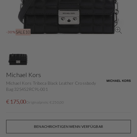
in
der
Galerieansicht
SALE10
-30%
Michael Kors
Michael Kors Tribeca Black Leather Crossbody
Bag 32S4S2RC9L-001
Verkaufspreis
Normaler
€ 175,00
Originalpreis: € 250,00
Preis
BENACHRICHTIGEN WENN VERFÜGBAR