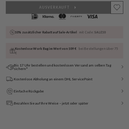
AUSVERKAUFT
10% zusätzlicher Rabatt auf Sale-Artikel
mit Code:
SALE10
Kostenlose Work Bag im Wert von 109 €
bei Bestellungen über 75
€
Bis 17 Uhr bestellen und kostenlosen Versand am selben Tag
sichern*
Kostenlose Abholung an einem DHL ServicePoint
Einfache Rückgabe
Bezahlen Sie auf Ihre Weise – jetzt oder später