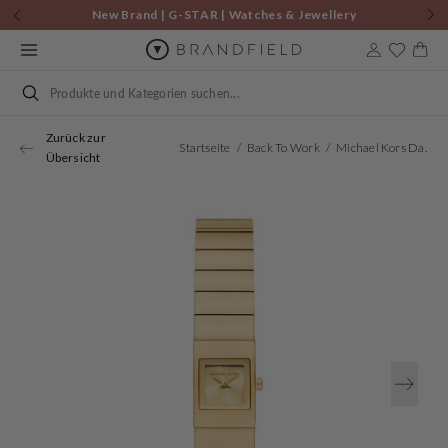
Zum
New Brand | G-STAR | Watches & Jewellery
Inhalt
springen
Warenkor
Suchen
Zurück zur
Startseite
Back To Work
Michael Kors Darrington Gold Women's Watch MK4885
Übersicht
Öffnen
Sie
Medien
1