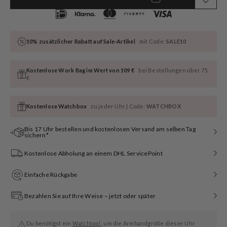
10% zusätzlicher Rabatt auf Sale-Artikel
mit Code:
SALE10
Kostenlose Work Bag im Wert von 109 €
bei Bestellungen über 75
€
Kostenlose Watchbox
zu jeder Uhr | Code:
WATCHBOX
Bis 17 Uhr bestellen und kostenlosen Versand am selben Tag
sichern*
Kostenlose Abholung an einem DHL ServicePoint
Einfache Rückgabe
Bezahlen Sie auf Ihre Weise – jetzt oder später
Du benötigst ein
Watchtool
, um die Armbandgröße dieser Uhr