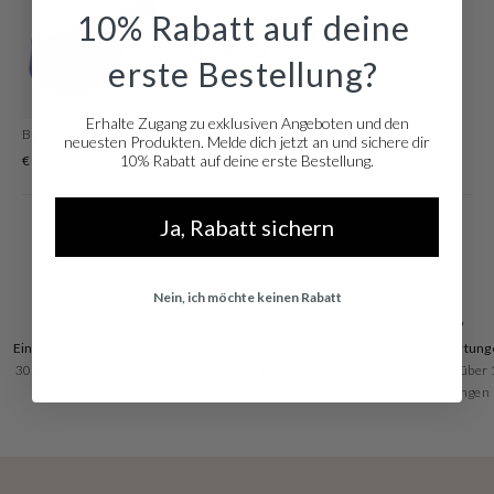
Armbands ist gold Und hat eine Breite von 14 mm. Das Armband ist aus
10% Rabatt auf deine
edelstahl. Mit dieser edlen Uhr gehen Sie immer mit der Zeit!
erste Bestellung?
Erhalte Zugang zu exklusiven Angeboten und den
Brandfield Watchtool Zum Einstellen Der Armbandlänge
Luxe Silberfarbene Watchtool
neuesten Produkten. Melde dich jetzt an und sichere dir
10% Rabatt auf deine erste Bestellung.
€ 2,95
€ 19,96
Ja, Rabatt sichern
Nein, ich möchte keinen Rabatt
Einfache Rücksendung
Zahlungen
Tolle Bewertung
30 Tage Rückgaberecht
Kredit oder Debit, zahlen
Basierend auf über
Sie, wie Sie möchten!
Bewertungen