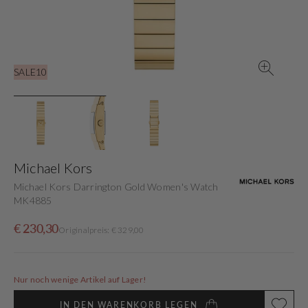
in
der
Galerieansicht
SALE10
Michael Kors
Michael Kors Darrington Gold Women's Watch
MK4885
Verkaufspreis
Normaler
€ 230,30
Originalpreis: € 329,00
Preis
Nur noch wenige Artikel auf Lager!
IN DEN WARENKORB LEGEN