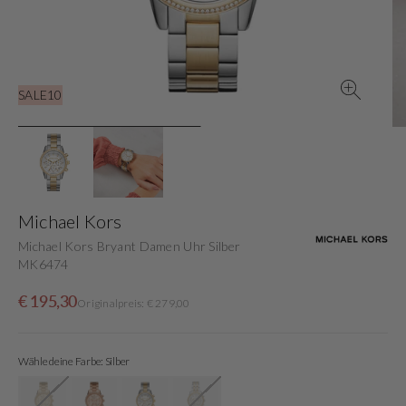
in
der
Galerieansicht
SALE10
Michael Kors
Michael Kors Bryant Damen Uhr Silber
MK6474
Verkaufspreis
Normaler
€ 195,30
Originalpreis: € 279,00
Preis
Wähle deine Farbe: Silber