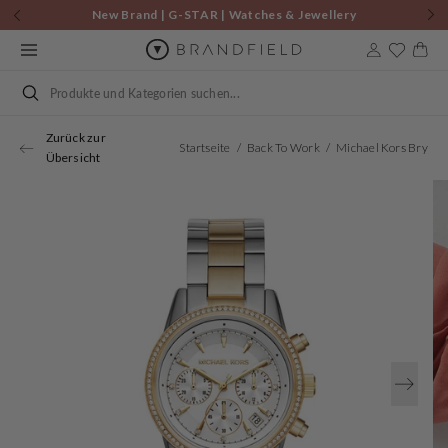
Zum
New Brand | G-STAR | Watches & Jewellery
Inhalt
springen
Warenkor
Suchen
Zurück zur
Startseite
Back To Work
Michael Kors Bryant Damen Uhr Silber MK6474
Übersicht
Öffnen
Sie
Medien
1