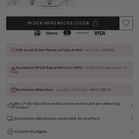
IN DEN WARENKORB LEGEN
10% zusätzlicher Rabatt auf Sale-Artikel
mit Code:
SALE10
Kostenlose Work Bag im Wert von 109 €
bei Bestellungen über 75
€
Kostenlose Watchbox
zu jeder Uhr | Code:
WATCHBOX
Bis 17 Uhr bestellen und kostenlosen Versand am selben Tag
sichern*
Kostenlose Abholung an einem DHL ServicePoint
Einfache Rückgabe