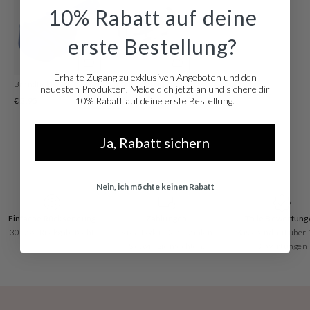
edelstahl. Mit dieser edlen Uhr gehen Sie immer mit der Zeit!
10% Rabatt auf deine
erste Bestellung?
Erhalte Zugang zu exklusiven Angeboten und den
Brandfield Watchtool Zum Einstellen Der Armbandlänge
Luxe Silberfarbene Watchtool
neuesten Produkten. Melde dich jetzt an und sichere dir
10% Rabatt auf deine erste Bestellung.
€ 2,95
€ 19,96
Ja, Rabatt sichern
Nein, ich möchte keinen Rabatt
Einfache Rücksendung
Zahlungen
Tolle Bewertung
30 Tage Rückgaberecht
Kredit oder Debit, zahlen
Basierend auf über
Sie, wie Sie möchten!
Bewertungen