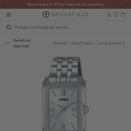
Zum
New Brand | G-STAR | Watches & Jewellery
Inhalt
springen
Warenkor
Suchen
Zurück zur
Startseite
Back To Work
Lorus Stainless Steel Women's Watch RRX71JX9
Übersicht
Öffnen
Sie
Medien
1