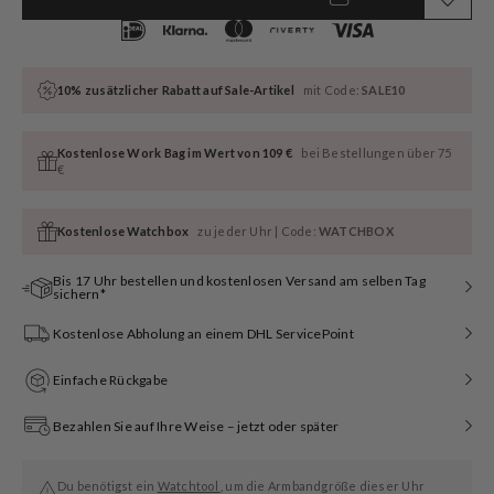
10% zusätzlicher Rabatt auf Sale-Artikel
mit Code:
SALE10
Kostenlose Work Bag im Wert von 109 €
bei Bestellungen über 75
€
Kostenlose Watchbox
zu jeder Uhr | Code:
WATCHBOX
Bis 17 Uhr bestellen und kostenlosen Versand am selben Tag
sichern*
Kostenlose Abholung an einem DHL ServicePoint
Einfache Rückgabe
Bezahlen Sie auf Ihre Weise – jetzt oder später
Du benötigst ein
Watchtool
, um die Armbandgröße dieser Uhr