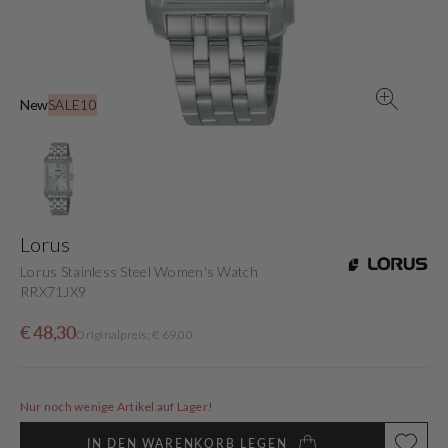
in
der
Galerieansicht
New
SALE10
Lorus
Lorus Stainless Steel Women's Watch
RRX71JX9
Verkaufspreis
Normaler
€ 48,30
Originalpreis: € 69,00
Preis
Nur noch wenige Artikel auf Lager!
IN DEN WARENKORB LEGEN