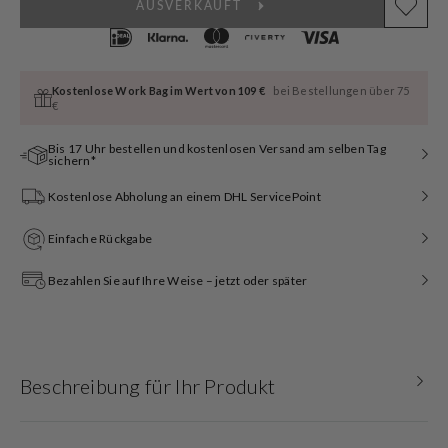
AUSVERKAUFT
Kostenlose Work Bag im Wert von 109 €
bei Bestellungen über 75
€
Bis 17 Uhr bestellen und kostenlosen Versand am selben Tag
sichern*
Kostenlose Abholung an einem DHL ServicePoint
Einfache Rückgabe
Bezahlen Sie auf Ihre Weise – jetzt oder später
Beschreibung für Ihr Produkt
Schmuck gibt Ihrem Outfit den letzten Schliff. Ein edler Ring, eine hübsche