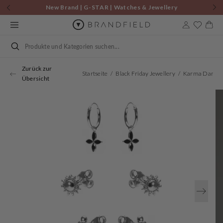
Zum
New Brand | G-STAR | Watches & Jewellery
Inhalt
springen
Warenkor
Suchen
Zurück zur
Startseite
Black Friday Jewellery
Übersicht
Öffnen
Sie
Medien
1