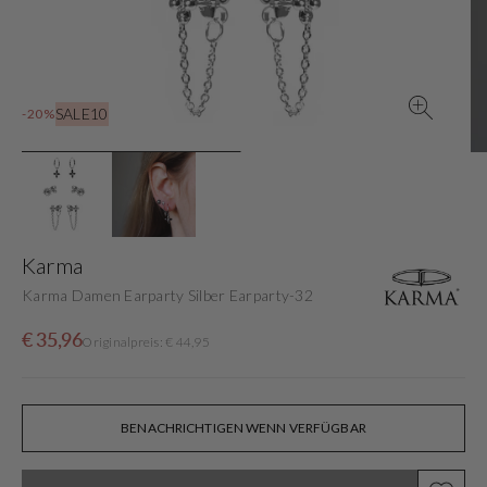
in
der
Galerieansicht
SALE10
-20%
Karma
Karma Damen Earparty Silber Earparty-32
Verkaufspreis
Normaler
€ 35,96
Originalpreis: € 44,95
Preis
BENACHRICHTIGEN WENN VERFÜGBAR