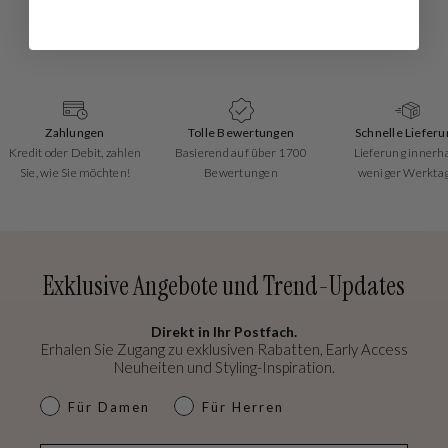
Normaler Preis: € 39,95
Zahlungen
Tolle Bewertungen
Schnelle Lieferu
Kredit oder Debit, zahlen
Basierend auf über 1700
Lieferung innerh
Sie, wie Sie möchten!
Bewertungen
weniger Werkta
Exklusive Angebote und Trend-Updates
Direkt in Ihr Postfach.
Erhalen Sie Zugang zu exklusiven Rabatten, Early Access
Neuheiten und Styling-Inspiration.
dames & heren
Für Damen
Für Herren