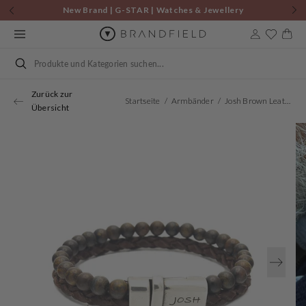
Zum
New Brand | G-STAR | Watches & Jewellery
Inhalt
springen
Warenkor
Suchen
Zurück zur
Startseite
Armbänder
Josh Brown Leather Gemstone Bracelet 09338SL/BRWN/MED
Übersicht
Öffnen
Sie
Medien
1