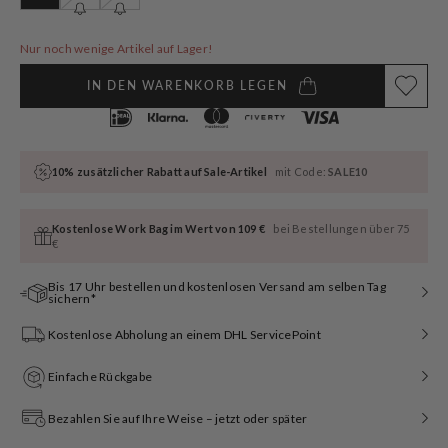
ausverkauft
ausverkauft
ausverkauft
oder
oder
oder
nicht
nicht
nicht
Nur noch wenige Artikel auf Lager!
verfügbar
verfügbar
verfügbar
IN DEN WARENKORB LEGEN
10% zusätzlicher Rabatt auf Sale-Artikel
mit Code:
SALE10
Kostenlose Work Bag im Wert von 109 €
bei Bestellungen über 75
€
Bis 17 Uhr bestellen und kostenlosen Versand am selben Tag
sichern*
Kostenlose Abholung an einem DHL ServicePoint
Einfache Rückgabe
Bezahlen Sie auf Ihre Weise – jetzt oder später