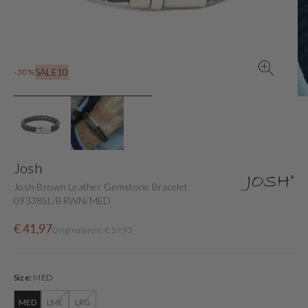
in
der
Galerieansicht
SALE10
-30%
Josh
Josh Brown Leather Gemstone Bracelet
09338SL/BRWN/MED
Verkaufspreis
Normaler
€ 41,97
Originalpreis: € 59,95
Preis
Size:
MED
MED
LME
LRG
Variante
Variante
Variante