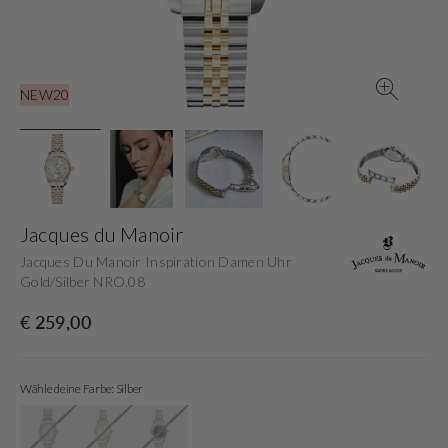
der
Galerieansicht
NEW20
Jacques du Manoir
Jacques Du Manoir Inspiration Damen Uhr
Gold/Silber NRO.08
Normaler
€ 259,00
Preis
Wähle deine Farbe: Silber