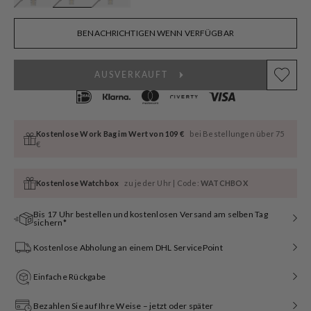
BENACHRICHTIGEN WENN VERFÜGBAR
AUSVERKAUFT
Kostenlose Work Bag im Wert von 109 €
bei Bestellungen über 75
€
Kostenlose Watchbox
zu jeder Uhr | Code:
WATCHBOX
Bis 17 Uhr bestellen und kostenlosen Versand am selben Tag
sichern*
Kostenlose Abholung an einem DHL ServicePoint
Einfache Rückgabe
Bezahlen Sie auf Ihre Weise – jetzt oder später