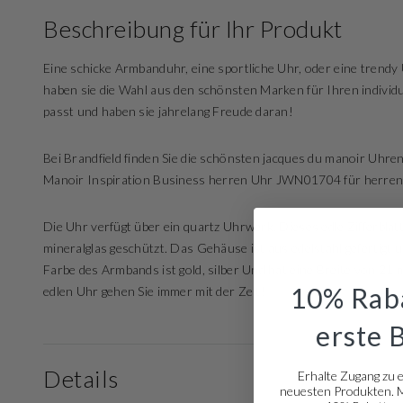
Beschreibung für Ihr Produkt
Eine schicke Armbanduhr, eine sportliche Uhr, oder eine tren
haben sie die Wahl aus den schönsten Marken für Ihren individu
passt und haben sie jahrelang Freude daran!
Bei Brandfield finden Sie die schönsten jacques du manoir Uhren
Manoir Inspiration Business herren Uhr JWN01704 für herren
Die Uhr verfügt über ein quartz Uhrwerk. Dieses edle Zifferblatt 
mineralglas geschützt. Das Gehäuse ist aus edelstahl gefertig
Farbe des Armbands ist gold, silber Und hat eine Breite von 21 
10% Raba
edlen Uhr gehen Sie immer mit der Zeit!
erste 
Details
Erhalte Zugang zu 
neuesten Produkten. Me