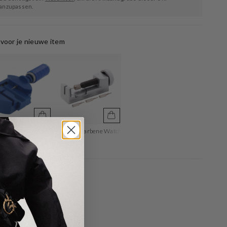
anzupassen.
voor je nieuwe item
field Watchtool Zum Einstellen Der Armbandlänge
Luxe Silberfarbene Watchtool
5
€ 19,96