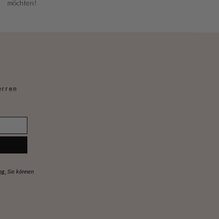
möchten!
erren
ng.
Sie können