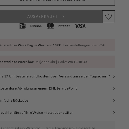
AUSVERKAUFT
Kostenlose Work Bag im Wert von 109 €
bei Bestellungen über 75 €
Kostenlose Watchbox
zu jeder Uhr | Code:
WATCHBOX
is 17 Uhr bestellen und kostenlosen Versand am selben Tag sichern*
Kostenlose Abholung an einem DHL ServicePoint
Einfache Rückgabe
ezahlen Sie auf Ihre Weise – jetzt oder später
Du benötigst ein
Watchtool
, um die Armbandgröße dieser Uhr