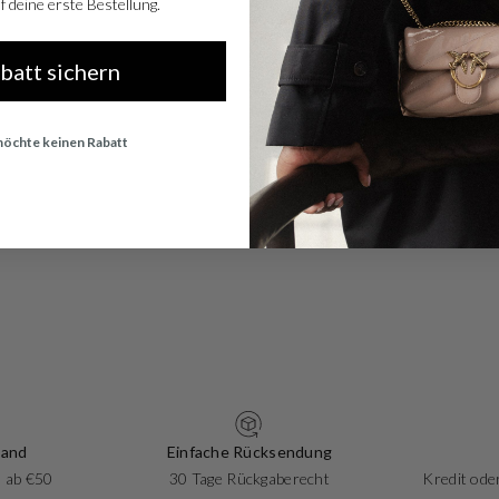
 deine erste Bestellung.
abatt sichern
 möchte keinen Rabatt
sand
Einfache Rücksendung
 ab €50
30 Tage Rückgaberecht
Kredit oder