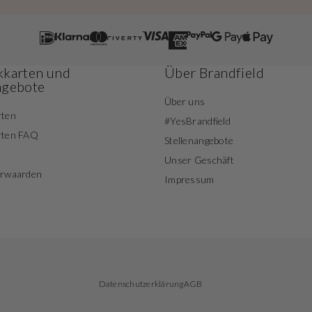
karten und
Über Brandfield
ngebote
Über uns
rten
#YesBrandfield
rten FAQ
Stellenangebote
Unser Geschäft
orwaarden
Impressum
Datenschutzerklärung
AGB