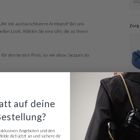
dy Uhr mit austauschbarem Armband? Bei uns
Zorg 
ellen Look. Wählen Sie eine Uhr, die zu Ihnen
 für den besten Preis, so wie diese Jacques du
.
ist gelb und ist mit qualitativ hochwertigem
Brand
t und hat einen Durchmesser von 40 mm. Die
€ 2,9
mm. Das Armband ist aus edelstahl. Mit dieser
tt auf deine
Bestellung?
exklusiven Angeboten und den
lde dich jetzt an und sichere dir