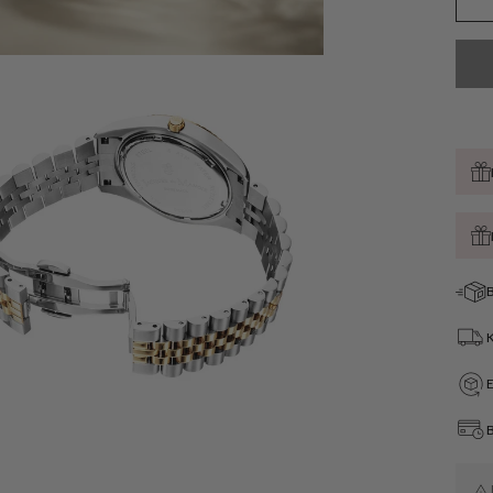
Öffnen
Sie
Medien
B
4
in
der
Galerieansicht
B