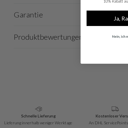
10% Rabatt auf
Garantie
Ja, R
Produktbewertungen
Nein, ich
Schnelle Lieferung
Kostenloser Ver
Lieferung innerhalb weniger Werktage
An DHL ServicePoints