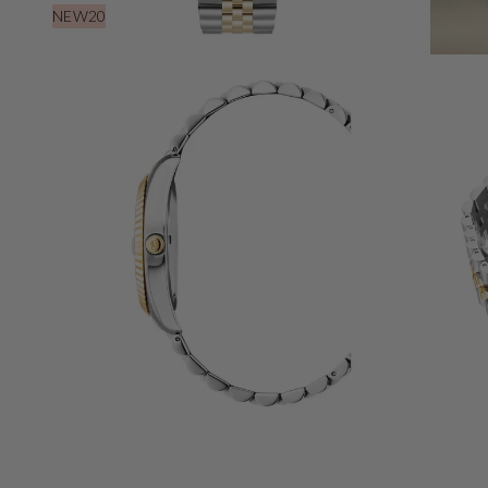
NEW20
Öffnen
Sie
Medien
3
in
der
Galerieansicht