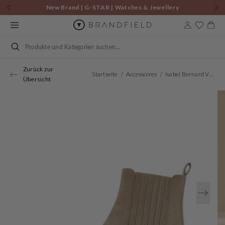
Zum
New Brand | G-STAR | Watches & Jewellery
Inhalt
springen
Warenkor
Suchen
Zurück zur
Startseite
Accessoires
Isabel Bernard Vendôme Chey Beige Suede Chelsea Stiefel IB53000SS-174-37
Übersicht
Öffnen
Sie
Medien
1