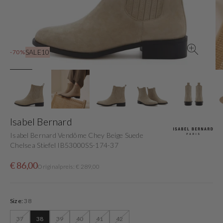
in
der
Galerieansicht
SALE10
-70%
Isabel Bernard
Isabel Bernard Vendôme Chey Beige Suede
Chelsea Stiefel IB53000SS-174-37
Verkaufspreis
Normaler
€ 86,00
Originalpreis: € 289,00
Preis
Size:
38
37
38
39
40
41
42
Variante
Variante
Variante
Variante
Variante
Variante