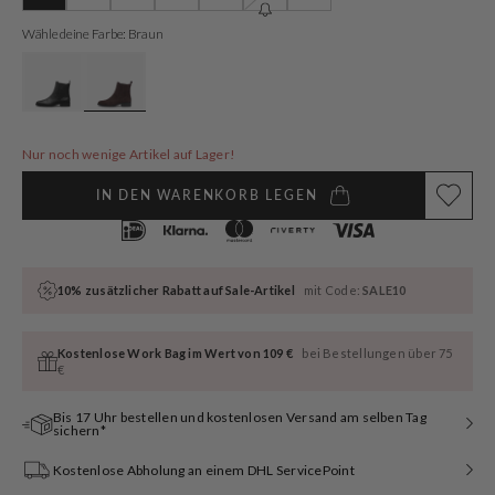
ausverkauft
ausverkauft
ausverkauft
ausverkauft
ausverkauft
ausverkauft
ausverkauft
oder
oder
oder
oder
oder
oder
oder
Wähle deine Farbe: Braun
nicht
nicht
nicht
nicht
nicht
nicht
nicht
verfügbar
verfügbar
verfügbar
verfügbar
verfügbar
verfügbar
verfügbar
Nur noch wenige Artikel auf Lager!
IN DEN WARENKORB LEGEN
10% zusätzlicher Rabatt auf Sale-Artikel
mit Code:
SALE10
Kostenlose Work Bag im Wert von 109 €
bei Bestellungen über 75
€
Bis 17 Uhr bestellen und kostenlosen Versand am selben Tag
sichern*
Kostenlose Abholung an einem DHL ServicePoint