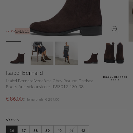
in
der
Galerieansicht
SALE10
-70%
Isabel Bernard
Isabel Bernard Vendôme Chey Braune Chelsea
Boots Aus Veloursleder IB53012-130-38
Verkaufspreis
Normaler
€ 86,00
Originalpreis: € 289,00
Preis
Size:
36
36
37
38
39
40
41
42
Variante
Variante
Variante
Variante
Variante
Variante
Variante