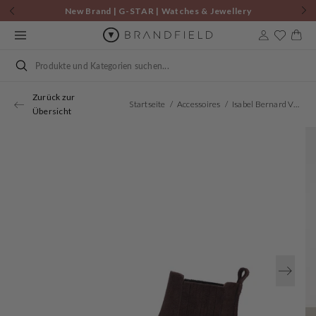
Zum
New Brand | G-STAR | Watches & Jewellery
Inhalt
springen
Warenkor
Suchen
Zurück zur
Startseite
Accessoires
Isabel Bernard Vendôme Chey Braune Chelsea Boots Aus Veloursleder IB53012-130-38
Übersicht
Öffnen
Sie
Medien
1