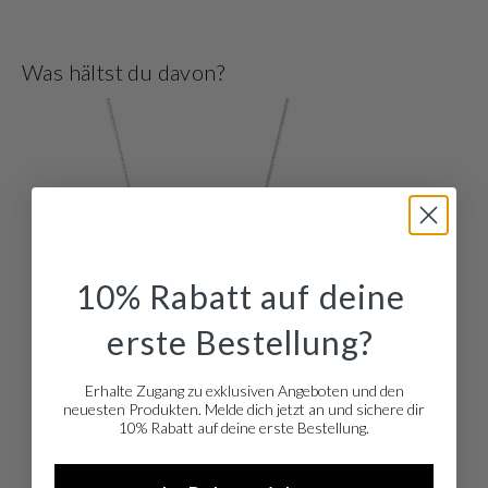
Der Schmuck von isabel bernard wird aus den hochwertigsten Materialien
gefertigt. Demnach ist dieser Schmuck aus weißgold in der Farbe weißgold.
Dieser Schmuck passt zu jedem Anlass, von casual über den Tag, bis zu chic
Was hältst du davon?
am Abend. Und stehen Sie auf Mix & Match? Die meisten Schmuckstücke
sind auch als Set erhältlich
10% Rabatt auf deine
erste Bestellung?
Erhalte Zugang zu exklusiven Angeboten und den
neuesten Produkten. Melde dich jetzt an und sichere dir
10% Rabatt auf deine erste Bestellung.