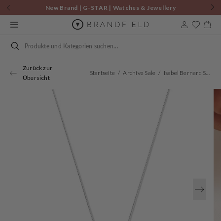
Zum
New Brand | G-STAR | Watches & Jewellery
Inhalt
springen
Warenkor
Suchen
Zurück zur
Startseite
Archive Sale
Isabel Bernard Saint Germain Amore 14 Karat | Weißgold Halskette IB340076
Übersicht
Öffnen
Sie
Medien
1