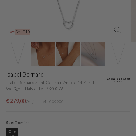
in
der
Galerieansicht
SALE10
-30%
Isabel Bernard
Isabel Bernard Saint Germain Amore 14 Karat |
Weißgold Halskette IB340076
Verkaufspreis
Normaler
€ 279,00
Originalpreis: € 399,00
Preis
Size:
One size
One
Variante
size