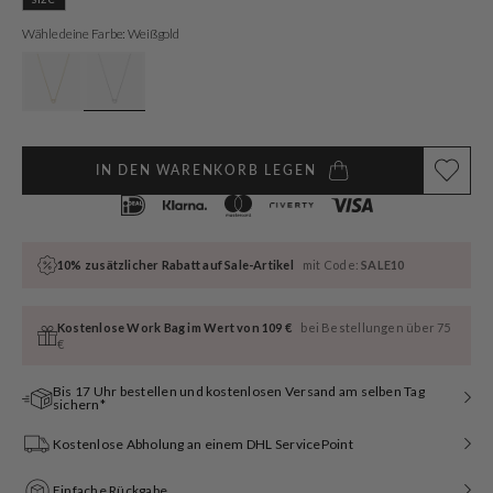
ausverkauft
oder
Wähle deine Farbe: Weißgold
nicht
verfügbar
IN DEN WARENKORB LEGEN
10% zusätzlicher Rabatt auf Sale-Artikel
mit Code:
SALE10
Kostenlose Work Bag im Wert von 109 €
bei Bestellungen über 75
€
Bis 17 Uhr bestellen und kostenlosen Versand am selben Tag
sichern*
Kostenlose Abholung an einem DHL ServicePoint
Einfache Rückgabe