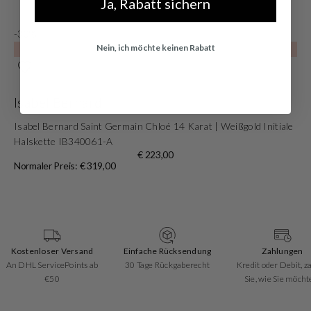
Ja, Rabatt sichern
-30%
Nein, ich möchte keinen Rabatt
SALE10
Isabel Bernard
Isabel Bernard Saint Germain Chloé 14 Karat | Weißgold Initiale
Halskette IB340061-A
€ 223,00
Normaler Preis: € 319,00
Kostenloser Versand
Einfache Rücksendung
Zahlungen
An DHL ServicePoints ab
30 Tage Rückgaberecht
Kredit oder Debit, z
€50
Sie, wie Sie möcht