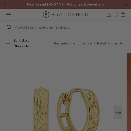
Zum
New Brand | G-STAR | Watches & Jewellery
Inhalt
springen
Warenkor
Suchen
Zurück zur
Startseite
Archive Sale
Isabel Bernard Rivoli Laura 14 Karat | Gold Reif-Ohrringe IB360143
Übersicht
Öffnen
Sie
Medien
1