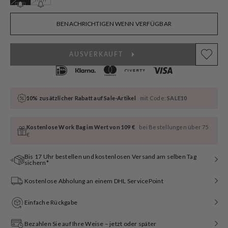
mm
ausverkauft
ausverkauft
oder
oder
nicht
nicht
BENACHRICHTIGEN WENN VERFÜGBAR
verfügbar
verfügbar
AUSVERKAUFT
10% zusätzlicher Rabatt auf Sale-Artikel
mit Code:
SALE10
Kostenlose Work Bag im Wert von 109 €
bei Bestellungen über 75
€
Bis 17 Uhr bestellen und kostenlosen Versand am selben Tag
sichern*
Kostenlose Abholung an einem DHL ServicePoint
Einfache Rückgabe
Bezahlen Sie auf Ihre Weise – jetzt oder später