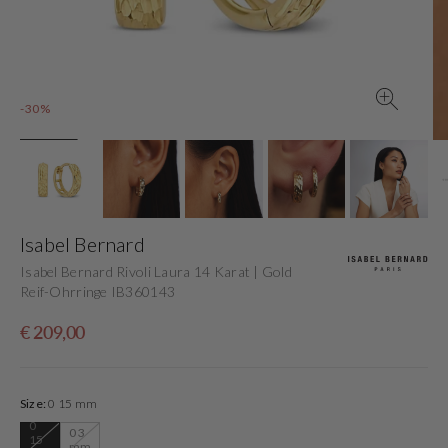
in
der
Galerieansicht
-30%
Isabel Bernard
Isabel Bernard Rivoli Laura 14 Karat | Gold
Reif-Ohrringe IB360143
Verkaufspreis
Normaler
€ 209,00
Preis
Size:
0 15 mm
0
0 3
15
Variante
Variante
mm