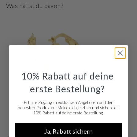
Schmuck passt zu jedem Anlass, von casual über den Tag, bis zu chic am
Was hältst du davon?
Abend. Und stehen Sie auf Mix & Match? Die meisten Schmuckstücke sind
auch als Set erhältlich
10% Rabatt auf deine
erste Bestellung?
Erhalte Zugang zu exklusiven Angeboten und den
neuesten Produkten. Melde dich jetzt an und sichere dir
10% Rabatt auf deine erste Bestellung.
Ja, Rabatt sichern