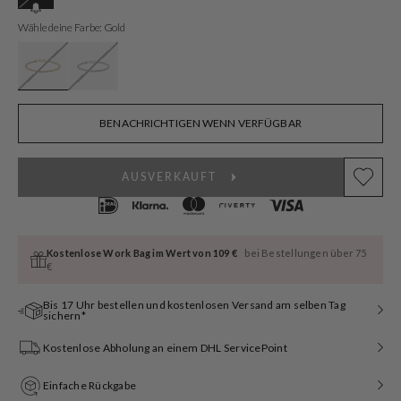
ausverkauft
oder
Wähle deine Farbe: Gold
nicht
verfügbar
BENACHRICHTIGEN WENN VERFÜGBAR
AUSVERKAUFT
Kostenlose Work Bag im Wert von 109 €
bei Bestellungen über 75
€
Bis 17 Uhr bestellen und kostenlosen Versand am selben Tag
sichern*
Kostenlose Abholung an einem DHL ServicePoint
Einfache Rückgabe