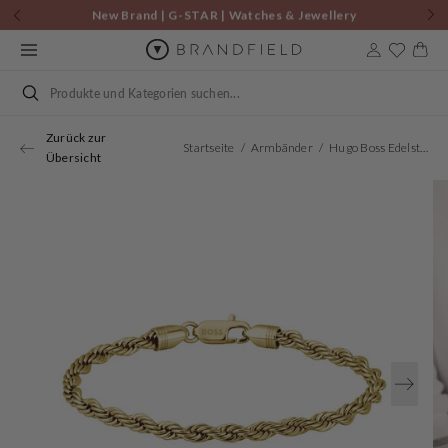
Zum
New Brand | G-STAR | Watches & Jewellery
Inhalt
springen
Warenkor
Suchen
Zurück zur
Startseite
Armbänder
Hugo Boss Edelstahl Goldfarbenes Herren Gliederarmband HBJ1580810M
Übersicht
Öffnen
Sie
Medien
1