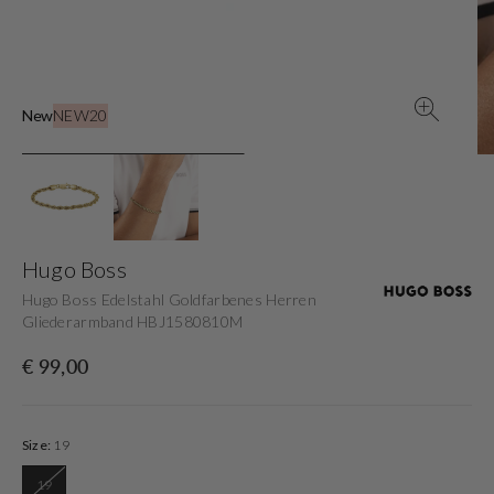
in
der
Galerieansicht
New
NEW20
Hugo Boss
Hugo Boss Edelstahl Goldfarbenes Herren
Gliederarmband HBJ1580810M
Normaler
€ 99,00
Preis
Size:
19
19
Variante