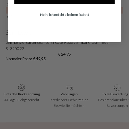
-50%
SALE10
Nein, ich möchte keinen Rabatt
Sem Lewis
Sem Lewis Battersea Northcote Road Armband Gunmetal
SL320022
€ 24,95
Normaler Preis: € 49,95
Einfache Rücksendung
Zahlungen
Tolle Bewertung
30 Tage Rückgaberecht
Kredit oder Debit, zahlen
Basierend auf über
Sie, wie Sie möchten!
Bewertungen