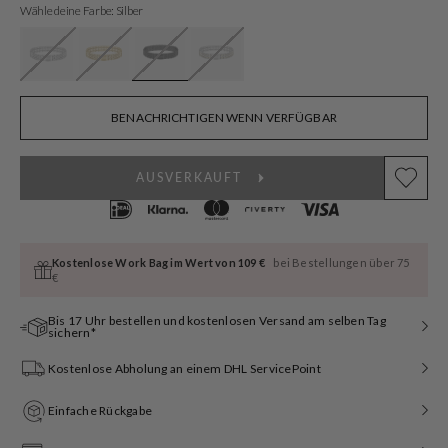
oder
Wähle deine Farbe: Silber
nicht
verfügbar
BENACHRICHTIGEN WENN VERFÜGBAR
AUSVERKAUFT
Kostenlose Work Bag im Wert von 109 €
bei Bestellungen über 75
€
Bis 17 Uhr bestellen und kostenlosen Versand am selben Tag
sichern*
Kostenlose Abholung an einem DHL ServicePoint
Einfache Rückgabe