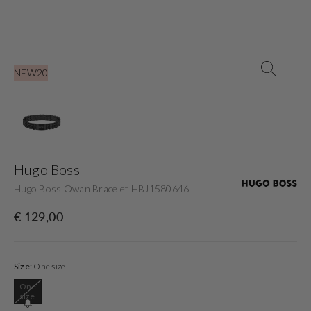
in
der
Galerieansicht
NEW20
Hugo Boss
Hugo Boss Owan Bracelet HBJ1580646
Normaler
€ 129,00
Preis
Size:
One size
One
Variante
size
ausverkauft