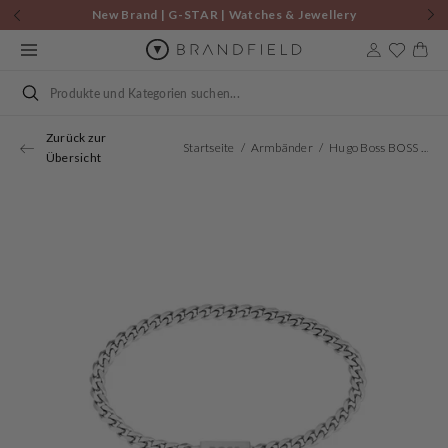
Zum
New Brand | G-STAR | Watches & Jewellery
Inhalt
springen
Warenkor
Suchen
Zurück zur
Startseite
Armbänder
Hugo Boss BOSS Silberfarbene Armband HBJ1580556M
Übersicht
Öffnen
Sie
Medien
1