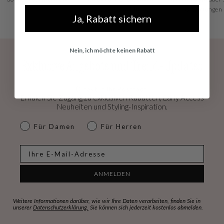
Sie, wie Sie möchten!
Bewertungen
Ja, Rabatt sichern
Nein, ich möchte keinen Rabatt
Exklusive Angebote und Trend-Updates
Direkt in Ihr Postfach.
Erhalen Sie Zugang zu exklusiven Rabatten, Early Access
Neuheiten und Styling-Inspiration.
dames & heren
Für Damen
Für Herren
E-mail
ANMELDEN
Weitere Informationen darüber, wie wir Ihre Daten verarbeiten, finden Sie in
unserer
Datenschutzerklärung.
Sie können sich jederzeit kostenlos abmelden.