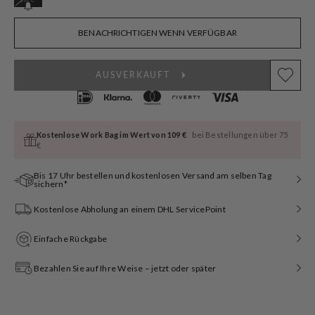
ausverkauft
oder
nicht
BENACHRICHTIGEN WENN VERFÜGBAR
verfügbar
AUSVERKAUFT
Kostenlose Work Bag im Wert von 109 €
bei Bestellungen über 75
€
Bis 17 Uhr bestellen und kostenlosen Versand am selben Tag
sichern*
Kostenlose Abholung an einem DHL ServicePoint
Einfache Rückgabe
Bezahlen Sie auf Ihre Weise – jetzt oder später