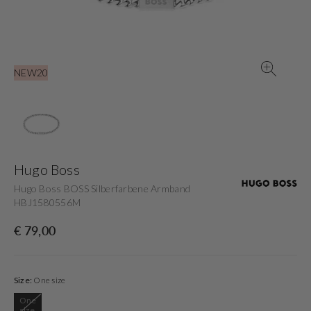
in
der
Galerieansicht
NEW20
Hugo Boss
Hugo Boss BOSS Silberfarbene Armband
HBJ1580556M
Normaler
€ 79,00
Preis
Size:
One size
One
Variante
size