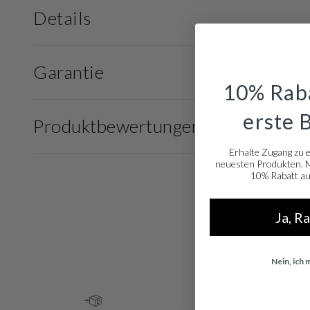
Details
Garantie
10% Raba
erste 
Produktbewertungen
Erhalte Zugang zu 
neuesten Produkten. Me
10% Rabatt auf
Ja, R
Nein, ich