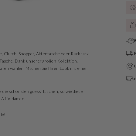
B
e, Clutch, Shopper, Aktentasche oder Rucksack
te Tasche. Dank unserer großen Kollektion,
alien wählen. Machen Sie Ihren Look mit einer
B
Sie die schönsten guess Taschen, so wie diese
A für damen.
de!