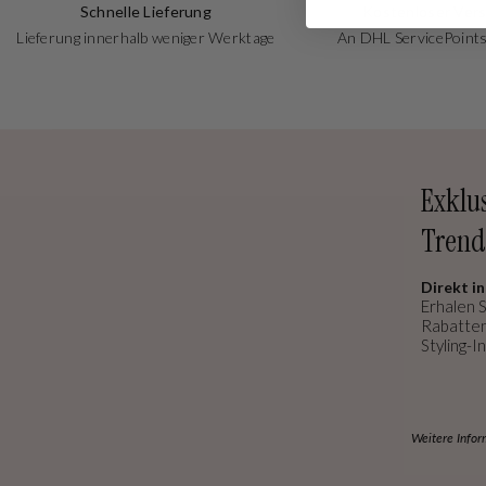
Schnelle Lieferung
Kostenloser Ver
Lieferung innerhalb weniger Werktage
An DHL ServicePoints
Exklu
Trend
Direkt in
Erhalen S
Rabatten
Styling-In
Weitere Infor