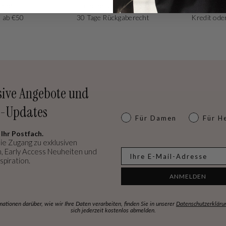
sand
Einfache Rücksendung
 ab €50
30 Tage Rückgaberecht
Kredit oder
sive Angebote und
-Updates
Dames of heren
Für Damen
Für H
 Ihr Postfach.
ie Zugang zu exklusiven
, Early Access Neuheiten und
E-mail
spiration.
ANMELDEN
mationen darüber, wie wir Ihre Daten verarbeiten, finden Sie in unserer
Datenschutzerkläru
sich jederzeit kostenlos abmelden.