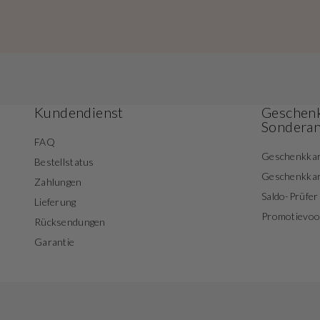
Kundendienst
Geschenk
Sondera
FAQ
Geschenkka
Bestellstatus
Geschenkka
Zahlungen
Saldo-Prüfer
Lieferung
Promotievo
Rücksendungen
Garantie