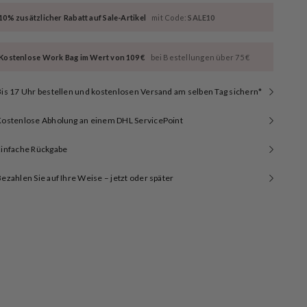
10% zusätzlicher Rabatt auf Sale-Artikel
mit Code:
SALE10
Kostenlose Work Bag im Wert von 109 €
bei Bestellungen über 75 €
is 17 Uhr bestellen und kostenlosen Versand am selben Tag sichern*
Kostenlose Abholung an einem DHL ServicePoint
Einfache Rückgabe
ezahlen Sie auf Ihre Weise – jetzt oder später