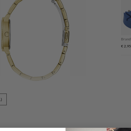
Öffnen
Brand
Sie
€ 2,9
Medien
6
in
der
Galerieansicht
1)