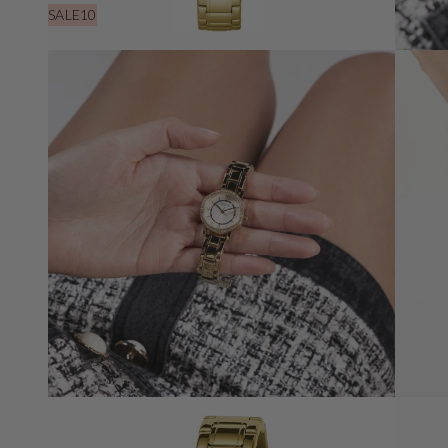
SALE10
Öffnen
Sie
Medien
3
in
der
Galerieansicht