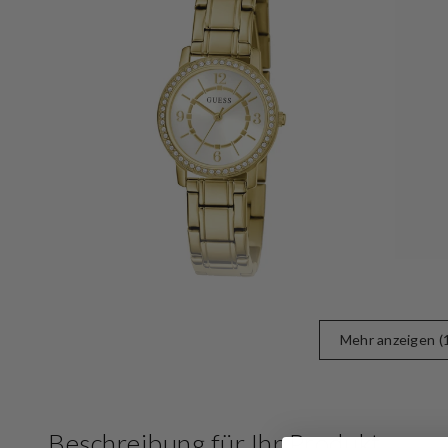
Öffnen
Sie
Medien
5
in
der
Galerieansicht
Mehr anzeigen (
Beschreibung für Ihr Produkt