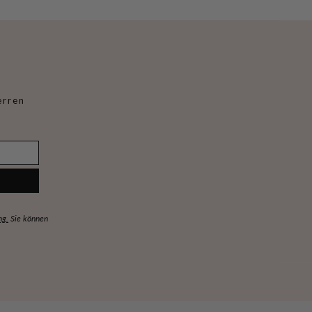
erren
ng.
Sie können