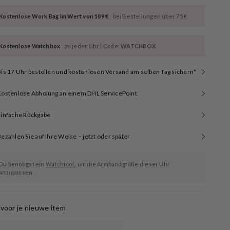
Kostenlose Work Bag im Wert von 109 €
bei Bestellungen über 75 €
Kostenlose Watchbox
zu jeder Uhr | Code:
WATCHBOX
is 17 Uhr bestellen und kostenlosen Versand am selben Tag sichern*
Kostenlose Abholung an einem DHL ServicePoint
Einfache Rückgabe
ezahlen Sie auf Ihre Weise – jetzt oder später
Du benötigst ein
Watchtool
, um die Armbandgröße dieser Uhr
anzupassen.
voor je nieuwe item