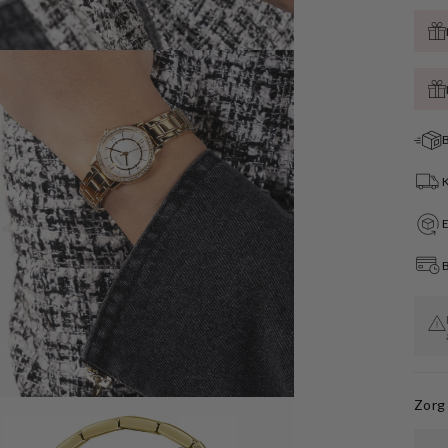
B
Öffnen
Sie
Medien
B
4
in
der
Galerieansicht
Zorg 