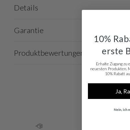
Details
Garantie
10% Raba
erste 
Produktbewertungen
Erhalte Zugang zu 
neuesten Produkten. Me
10% Rabatt auf
Ja, R
Nein, ich