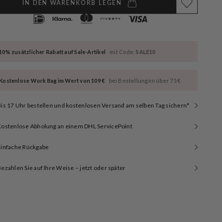
IN DEN WARENKORB LEGEN
10% zusätzlicher Rabatt auf Sale-Artikel
mit Code:
SALE10
Kostenlose Work Bag im Wert von 109 €
bei Bestellungen über 75 €
is 17 Uhr bestellen und kostenlosen Versand am selben Tag sichern*
Kostenlose Abholung an einem DHL ServicePoint
Einfache Rückgabe
ezahlen Sie auf Ihre Weise – jetzt oder später