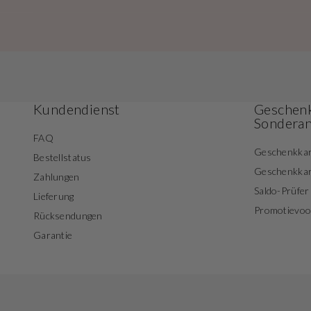
Kundendienst
Geschenk
Sondera
FAQ
Geschenkka
Bestellstatus
Geschenkka
Zahlungen
Saldo-Prüfer
Lieferung
Promotievo
Rücksendungen
Garantie