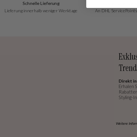
Schnelle Lieferung
Kostenloser Ver
Lieferung innerhalb weniger Werktage
An DHL ServicePoints
Exklu
Trend
Direkt in
Erhalen S
Rabatten
Styling-In
Weitere Infor