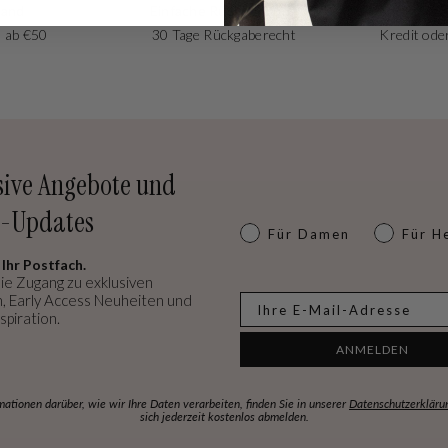
sand
Einfache Rücksendung
 ab €50
30 Tage Rückgaberecht
Kredit oder
sive Angebote und
-Updates
Dames of heren
Für Damen
Für H
 Ihr Postfach.
ie Zugang zu exklusiven
, Early Access Neuheiten und
E-mail
spiration.
ANMELDEN
mationen darüber, wie wir Ihre Daten verarbeiten, finden Sie in unserer
Datenschutzerkläru
sich jederzeit kostenlos abmelden.