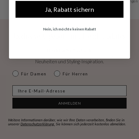
Sie, wie Sie möchten!
Bewertungen
Ja, Rabatt sichern
Nein, ich möchte keinen Rabatt
Exklusive Angebote und Trend-Updates
Direkt in Ihr Postfach.
Erhalen Sie Zugang zu exklusiven Rabatten, Early Access
Neuheiten und Styling-Inspiration.
dames & heren
Für Damen
Für Herren
E-mail
ANMELDEN
Weitere Informationen darüber, wie wir Ihre Daten verarbeiten, finden Sie in
unserer
Datenschutzerklärung.
Sie können sich jederzeit kostenlos abmelden.