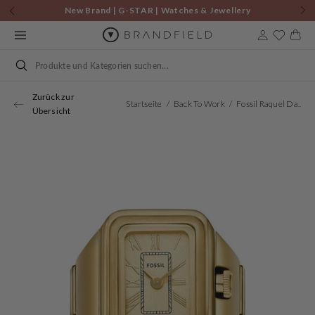
Zum
New Brand | G-STAR | Watches & Jewellery
Inhalt
springen
Warenkor
Suchen
Zurück zur
Startseite
Back To Work
Fossil Raquel Damen Ringuhr Gold ES5343
Übersicht
Öffnen
Sie
Medien
1