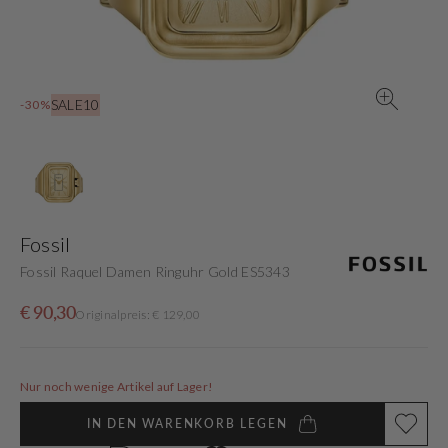
in
der
Galerieansicht
SALE10
-30%
Fossil
Fossil Raquel Damen Ringuhr Gold ES5343
Verkaufspreis
Normaler
€ 90,30
Originalpreis: € 129,00
Preis
Nur noch wenige Artikel auf Lager!
IN DEN WARENKORB LEGEN