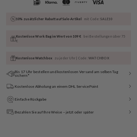
10% zusätzlicher Rabatt auf Sale-Artikel
mit Code:
SALE10
Kostenlose Work Bag im Wert von 109 €
bei Bestellungen über 75
€
Kostenlose Watchbox
zu jeder Uhr | Code:
WATCHBOX
Bis 17 Uhr bestellen und kostenlosen Versand am selben Tag
sichern*
Kostenlose Abholung an einem DHL ServicePoint
Einfache Rückgabe
Bezahlen Sie auf Ihre Weise – jetzt oder später