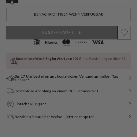
ausverkauft
oder
nicht
BENACHRICHTIGEN WENN VERFÜGBAR
verfügbar
AUSVERKAUFT
Kostenlose Work Bag im Wert von 109 €
bei Bestellungen über 75
€
Bis 17 Uhr bestellen und kostenlosen Versand am selben Tag
sichern*
Kostenlose Abholung an einem DHL ServicePoint
Einfache Rückgabe
Bezahlen Sie auf Ihre Weise – jetzt oder später