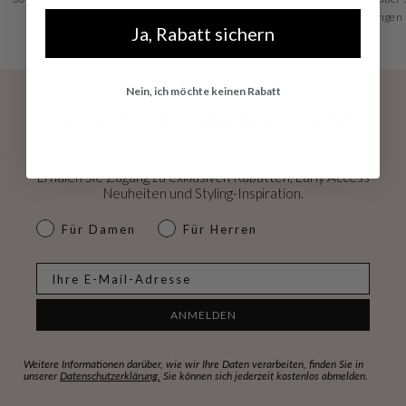
Sie, wie Sie möchten!
Bewertungen
Ja, Rabatt sichern
Nein, ich möchte keinen Rabatt
Exklusive Angebote und Trend-Updates
Direkt in Ihr Postfach.
Erhalen Sie Zugang zu exklusiven Rabatten, Early Access
Neuheiten und Styling-Inspiration.
dames & heren
Für Damen
Für Herren
E-mail
ANMELDEN
Weitere Informationen darüber, wie wir Ihre Daten verarbeiten, finden Sie in
unserer
Datenschutzerklärung.
Sie können sich jederzeit kostenlos abmelden.