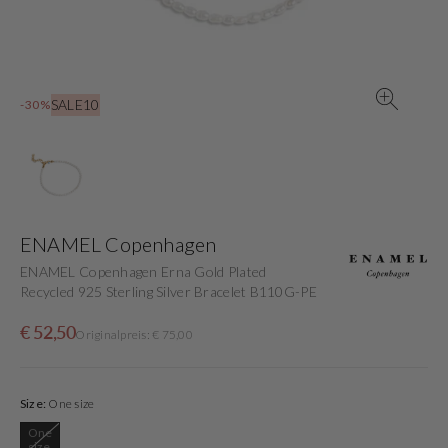
in
der
Galerieansicht
SALE10
-30%
ENAMEL Copenhagen
ENAMEL Copenhagen Erna Gold Plated
Recycled 925 Sterling Silver Bracelet B110G-PE
Verkaufspreis
Normaler
€ 52,50
Originalpreis: € 75,00
Preis
Size:
One size
One
Variante
size