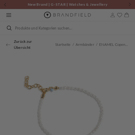
Zum
New Brand | G-STAR | Watches & Jewellery
Inhalt
springen
Warenkor
Suchen
Zurück zur
Startseite
Armbänder
ENAMEL Copenhagen Erna Gold Plated Recycled 925 Sterling Silver Bracelet B110G-PE
Übersicht
Öffnen
Sie
Medien
1