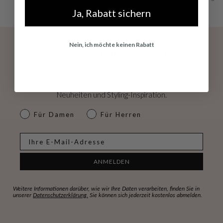
Ja, Rabatt sichern
Nein, ich möchte keinen Rabatt
Exklusive Angebote und Trend-Updates
Direkt in Ihr Postfach.
Erhalen Sie Zugang zu exklusiven Rabatten, Early Access
Neuheiten und Styling-Inspiration.
dames & heren
Für Damen
Für Herren
E-mail
ANMELDEN
Weitere Informationen darüber, wie wir Ihre Daten verarbeiten, finden Sie in
unserer
Datenschutzerklärung.
Sie können sich jederzeit kostenlos abmelden.