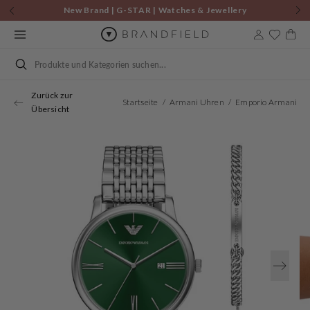
Zum
New Brand | G-STAR | Watches & Jewellery
Inhalt
springen
Warenkor
Suchen
Zurück zur
Startseite
Armani Uhren
Emporio Armani Silbernes Herren Set AR80087SET
Übersicht
Öffnen
Sie
Medien
1