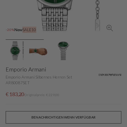
in
der
Galerieansicht
New
SALE10
-20%
Emporio Armani
Emporio Armani Silbernes Herren Set
AR80087SET
Verkaufspreis
Normaler
€ 183,20
Originalpreis: € 229,00
Preis
BENACHRICHTIGEN WENN VERFÜGBAR