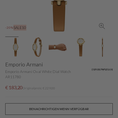
in
der
Galerieansicht
SALE10
-20%
Emporio Armani
Emporio Armani Oval White Dial Watch
AR11780
Verkaufspreis
Normaler
€ 183,20
Originalpreis: € 229,00
Preis
BENACHRICHTIGEN WENN VERFÜGBAR