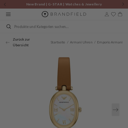
Zum
New Brand | G-STAR | Watches & Jewellery
Inhalt
springen
Warenkor
Suchen
Zurück zur
Startseite
Armani Uhren
Emporio Armani Oval White Dial Watch AR11780
Übersicht
Öffnen
Sie
Medien
1