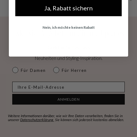
Ja, Rabatt sichern
Nein, ich möchte keinen Rabatt
Exklusive Angebote und Trend-Updates
Direkt in Ihr Postfach.
Erhalen Sie Zugang zu exklusiven Rabatten, Early Access
Neuheiten und Styling-Inspiration.
dames & heren
Für Damen
Für Herren
E-mail
ANMELDEN
Weitere Informationen darüber, wie wir Ihre Daten verarbeiten, finden Sie in
unserer
Datenschutzerklärung.
Sie können sich jederzeit kostenlos abmelden.