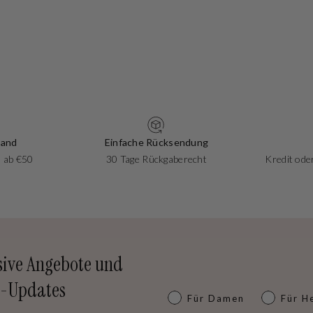
sand
Einfache Rücksendung
 ab €50
30 Tage Rückgaberecht
Kredit oder
sive Angebote und
-Updates
Dames of heren
Für Damen
Für H