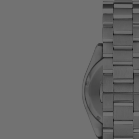
Öffnen
Sie
Medien
5
in
der
Galeriean