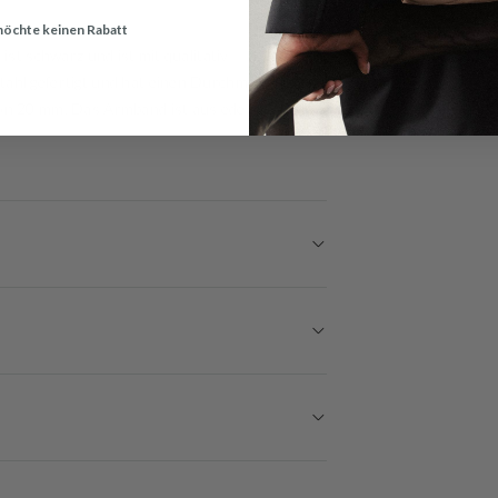
 möchte keinen Rabatt
ist schwarz und ist mit qualitativ
tahl gefertigt und hat einen Durchmesser von
on 20 mm. Das Armband ist aus edelstahl. Mit