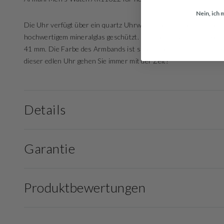
Nein, ich
Die Uhr verfügt über ein quartz Uhrwerk. Dieses edle Zifferblatt 
hochwertigem mineralglas geschützt. Das Gehäuse ist aus edels
41 mm. Die Farbe des Armbands ist silber Und hat eine Breite v
dieser edlen Uhr gehen Sie immer mit der Zeit!
Details
Garantie
Produktbewertungen