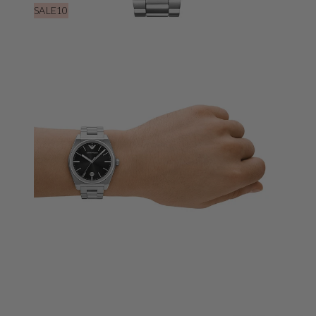
SALE10
Öffnen
Sie
Medien
3
in
der
Galerieansicht