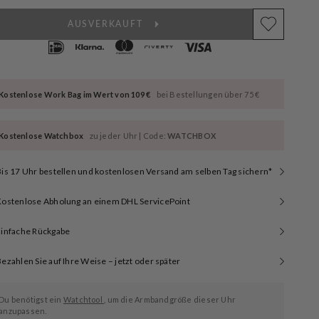
AUSVERKAUFT
Kostenlose Work Bag im Wert von 109 €
bei Bestellungen über 75 €
Kostenlose Watchbox
zu jeder Uhr | Code:
WATCHBOX
is 17 Uhr bestellen und kostenlosen Versand am selben Tag sichern*
Kostenlose Abholung an einem DHL ServicePoint
Einfache Rückgabe
ezahlen Sie auf Ihre Weise – jetzt oder später
Du benötigst ein
Watchtool
, um die Armbandgröße dieser Uhr
anzupassen.