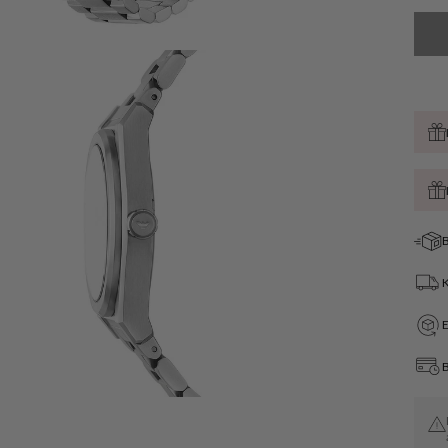
Öffnen
B
Sie
Medien
4
in
der
Galerieansicht
B