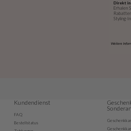
Direkt in
Erhalen S
Rabatten
Styling-In
Weitere Infor
Kundendienst
Geschenk
Sondera
FAQ
Geschenkka
Bestellstatus
Geschenkka
Zahlungen