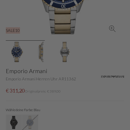
in
der
Galerieansicht
SALE10
Emporio Armani
Emporio Armani Herren Uhr AR11362
Verkaufspreis
Normaler
€ 311,20
Originalpreis: € 389,00
Preis
Wähle deine Farbe: Blau