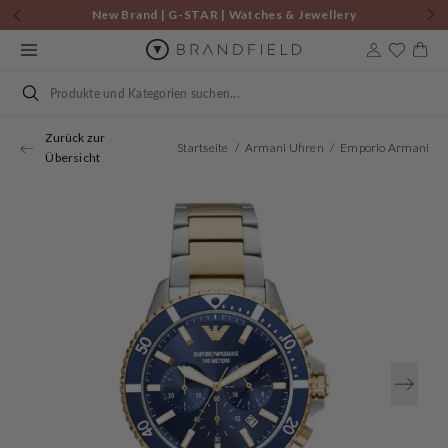
Zum
New Brand | G-STAR | Watches & Jewellery
Inhalt
springen
Warenkor
Suchen
Zurück zur
Startseite
Armani Uhren
Emporio Armani Herren Uhr AR11362
Übersicht
Öffnen
Sie
Medien
1