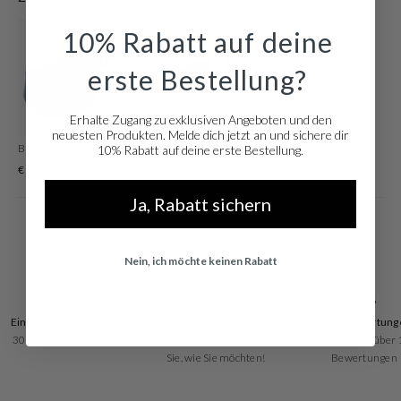
Durchmesser von 43 mm. Die Farbe des Armbands ist gold, mehrfarbig,
silber Und hat eine Breite von 22 mm. Das Armband ist aus edelstahl. Mit
10% Rabatt auf deine
dieser edlen Uhr gehen Sie immer mit der Zeit!
erste Bestellung?
Erhalte Zugang zu exklusiven Angeboten und den
neuesten Produkten. Melde dich jetzt an und sichere dir
Brandfield Watchtool Zum Einstellen Der Armbandlänge
Luxe Silberfarbene Watchtool
10% Rabatt auf deine erste Bestellung.
€ 2,95
€ 19,96
Ja, Rabatt sichern
Nein, ich möchte keinen Rabatt
Einfache Rücksendung
Zahlungen
Tolle Bewertung
30 Tage Rückgaberecht
Kredit oder Debit, zahlen
Basierend auf über
Sie, wie Sie möchten!
Bewertungen