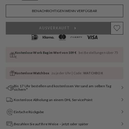
BENACHRICHTIGEN WENN VERFÜGBAR
AUSVERKAUFT
Kostenlose Work Bag im Wert von 109 €
bei Bestellungen über 75
€
Kostenlose Watchbox
zu jeder Uhr | Code:
WATCHBOX
Bis 17 Uhr bestellen und kostenlosen Versand am selben Tag
sichern*
Kostenlose Abholung an einem DHL ServicePoint
Einfache Rückgabe
Bezahlen Sie auf Ihre Weise – jetzt oder später