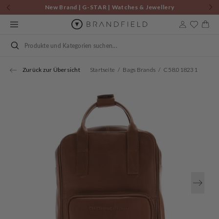
Zum
New Brand | G-STAR | Watches & Jewellery
Inhalt
springen
Warenkor
Suchen
Zurück zur Übersicht
Startseite
Bags Brands
C58.018231
Öffnen
Sie
Medien
1
in