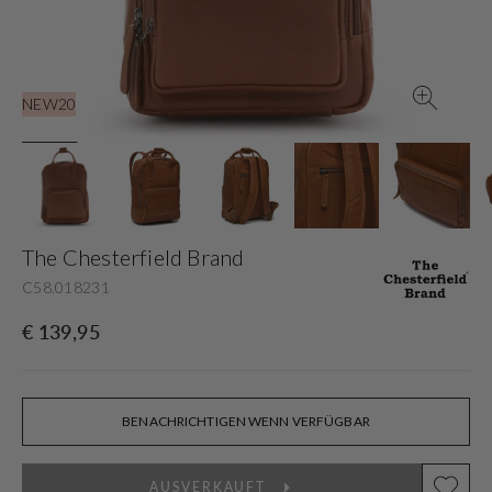
der
Galerieansicht
NEW20
The Chesterfield Brand
C58.018231
Normaler
€ 139,95
Preis
BENACHRICHTIGEN WENN VERFÜGBAR
AUSVERKAUFT