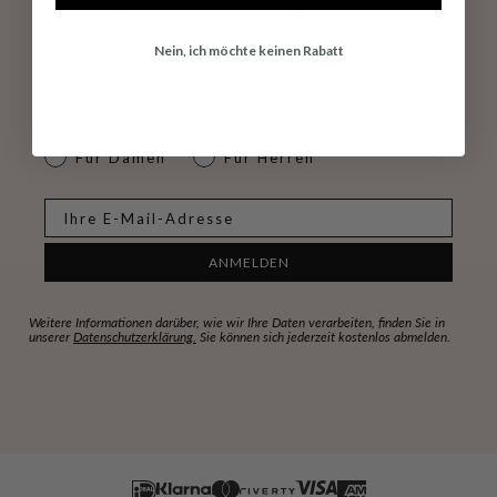
Exklusive Angebote und Trend-Updates
Nein, ich möchte keinen Rabatt
Direkt in Ihr Postfach.
Erhalen Sie Zugang zu exklusiven Rabatten, Early Access
Neuheiten und Styling-Inspiration.
dames & heren
Für Damen
Für Herren
E-mail
ANMELDEN
Weitere Informationen darüber, wie wir Ihre Daten verarbeiten, finden Sie in
unserer
Datenschutzerklärung.
Sie können sich jederzeit kostenlos abmelden.