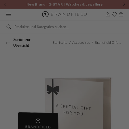
Zum
New Brand | G-STAR | Watches & Jewellery
Inhalt
springen
Warenkor
Suchen
Zurück zur
Startseite
Accessoires
Brandfield Gift Card €150,-
Übersicht
Öffnen
Sie
Medien
1