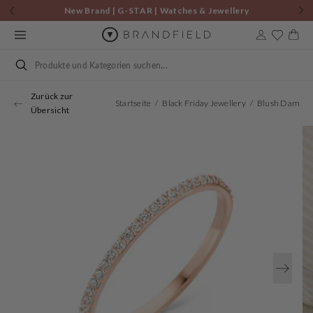
Zum
New Brand | G-STAR | Watches & Jewellery
Inhalt
springen
Warenkor
Suchen
Zurück zur
Startseite
Black Friday Jewellery
Übersicht
Öffnen
Sie
Medien
1