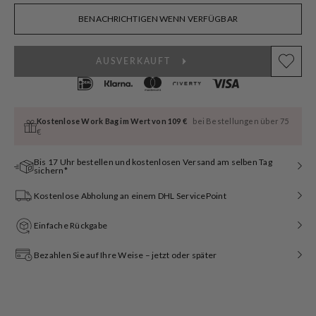
oder
oder
oder
oder
oder
oder
nicht
nicht
nicht
nicht
nicht
nicht
BENACHRICHTIGEN WENN VERFÜGBAR
verfügbar
verfügbar
verfügbar
verfügbar
verfügbar
verfügbar
AUSVERKAUFT
Kostenlose Work Bag im Wert von 109 €
bei Bestellungen über 75
€
Bis 17 Uhr bestellen und kostenlosen Versand am selben Tag
sichern*
Kostenlose Abholung an einem DHL ServicePoint
Einfache Rückgabe
Bezahlen Sie auf Ihre Weise – jetzt oder später