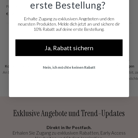
erste Bestellung?
Pandora Essence 14 Karat Gold Plated Ring 163288C00-52
€ 69,30
Erhalte Zugang zu exklusiven Angeboten und den
neuesten Produkten. Melde dich jetzt an und sichere dir
10% Rabatt auf deine erste Bestellung.
Ja, Rabatt sichern
Kostenloser Versand
Einfache Rücksendung
Zahlungen
Nein, ich möchte keinen Rabatt
An DHL ServicePoints ab
30 Tage Rückgaberecht
Kredit oder Debit, z
€50
Sie, wie Sie möcht
Exklusive Angebote und Trend-Updates
Direkt in Ihr Postfach.
Erhalen Sie Zugang zu exklusiven Rabatten, Early Access