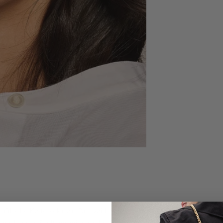
sicht
ne hübsche Kette, oder ein Paar zeitloser
 uns können Sie Items miteinander