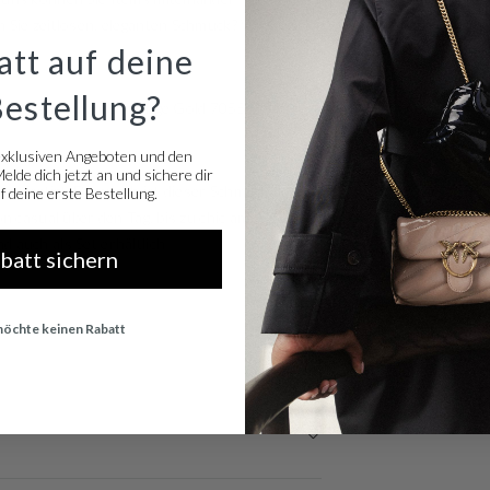
n Sie zeitlosen, eleganten Schmuck? Wir haben
tt auf deine
Bestellung?
wie: Blush damen Ohrringe Gold 7055YZI für
exklusiven Angeboten und den
lde dich jetzt an und sichere dir
 gefertigt. Demnach ist dieser Schmuck aus
 deine erste Bestellung.
n casual über den Tag, bis zu chic am Abend.
 auch als Set erhältlich
abatt sichern
 möchte keinen Rabatt