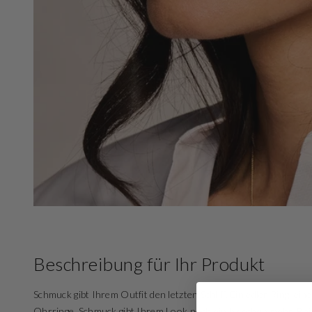
3
in
der
Galeriean
Beschreibung für Ihr Produkt
Schmuck gibt Ihrem Outfit den letzten Schliff. Ein edler Ring, ei
Ohrringe, Schmuck gibt Ihrem Look noch ein bisschen mehr. Bei