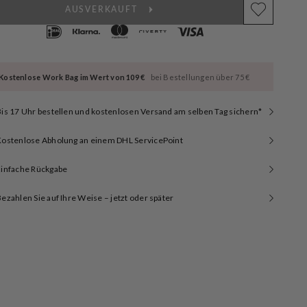
AUSVERKAUFT
Kostenlose Work Bag im Wert von 109 €
bei Bestellungen über 75 €
is 17 Uhr bestellen und kostenlosen Versand am selben Tag sichern*
Kostenlose Abholung an einem DHL ServicePoint
Einfache Rückgabe
ezahlen Sie auf Ihre Weise – jetzt oder später