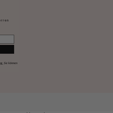
erren
ng.
Sie können