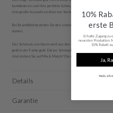
kombinieren und Ihre perfekte Schmuckkollektion finden. Suche
10% Raba
eine große Auswahl an diversen Sorten von edlem Schmuck.
erste 
Bei Brandfield bestellen Sie den schönsten blush Schmuck, so 
damen.
Erhalte Zugang zu 
neuesten Produkten. Me
Der Schmuck von blush wird aus den hochwertigsten Materialien
10% Rabatt auf
gold in der Farbe gold. Dieser Schmuck passt zu jedem Anlass, vo
Und stehen Sie auf Mix & Match? Die meisten Schmuckstücke sind
Ja, R
Nein, ich
Details
Garantie