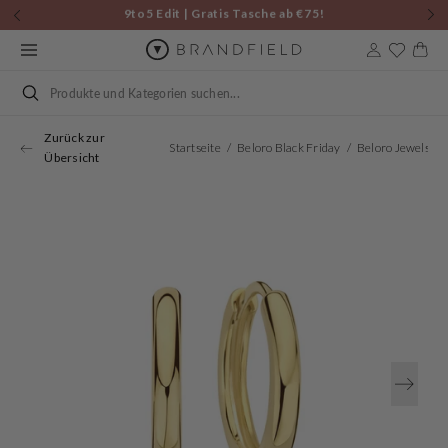
Zum
9to5 Edit | Gratis Tasche ab €75!
Inhalt
New Brand | G-STAR | Watches & Jewellery
springen
Warenkor
Suchen
Zurück zur
Startseite
Beloro Black Friday
Beloro 
Übersicht
Öffnen
Sie
Medien
1