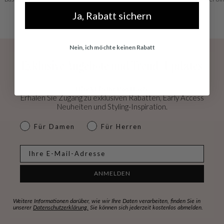
Bewertungen
weniger Werktage
€50
Ja, Rabatt sichern
Nein, ich möchte keinen Rabatt
Exklusive Angebote und Trend-Updates
Direkt in Ihr Postfach.
Erhalen Sie Zugang zu exklusiven Rabatten, Early Access
Neuheiten und Styling-Inspiration.
dames & heren
Für Damen
Für Herren
E-mail
ANMELDEN
Weitere Informationen darüber, wie wir Ihre Daten verarbeiten, finden Sie in
unserer
Datenschutzerklärung.
Sie können sich jederzeit kostenlos abmelden.