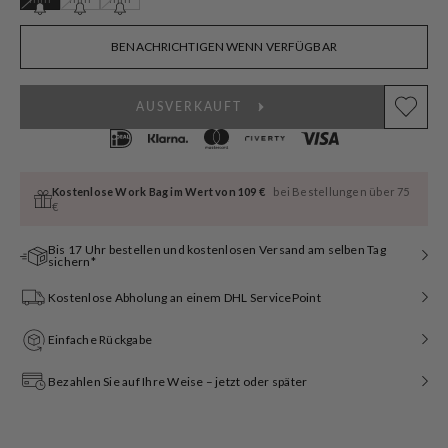
ausverkauft
ausverkauft
ausverkauft
oder
oder
oder
nicht
nicht
nicht
BENACHRICHTIGEN WENN VERFÜGBAR
verfügbar
verfügbar
verfügbar
AUSVERKAUFT
Kostenlose Work Bag im Wert von 109 €
bei Bestellungen über 75
€
Bis 17 Uhr bestellen und kostenlosen Versand am selben Tag
sichern*
Kostenlose Abholung an einem DHL ServicePoint
Einfache Rückgabe
Bezahlen Sie auf Ihre Weise – jetzt oder später