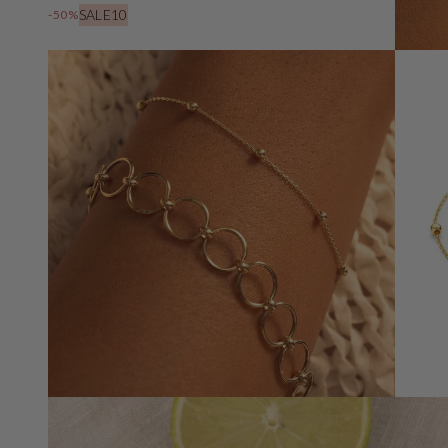
SALE10
-50%
Öffnen
Sie
Medien
3
in
der
Galerieansicht