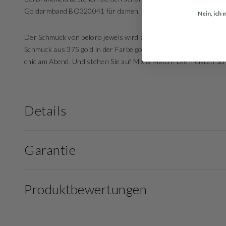
Goldarmband BO320041 für damen.
Nein, ich
Der Schmuck von beloro jewels wird aus den hochwertigsten Mate
Schmuck aus 375 gold in der Farbe gold. Dieser Schmuck passt zu
chic am Abend. Und stehen Sie auf Mix & Match? Die meisten Sch
Details
Garantie
Produktbewertungen