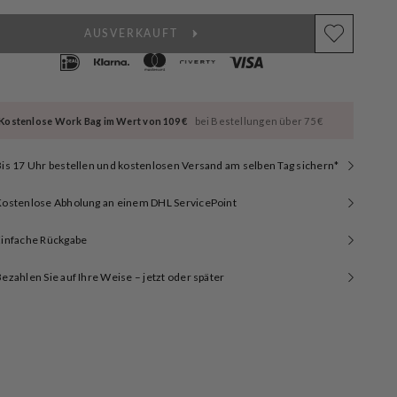
AUSVERKAUFT
Kostenlose Work Bag im Wert von 109 €
bei Bestellungen über 75 €
is 17 Uhr bestellen und kostenlosen Versand am selben Tag sichern*
Kostenlose Abholung an einem DHL ServicePoint
Einfache Rückgabe
ezahlen Sie auf Ihre Weise – jetzt oder später