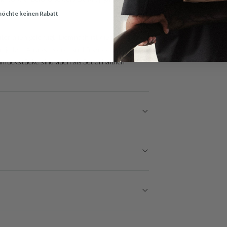
 möchte keinen Rabatt
rialien gefertigt. Demnach ist dieser
 jedem Anlass, von casual über den Tag, bis zu
muckstücke sind auch als Set erhältlich