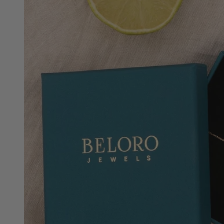
Öffnen
Sie
Medien
5
in
der
Galeriean