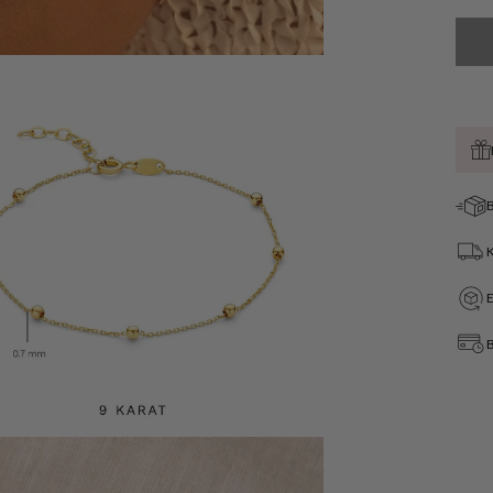
B
Öffnen
Sie
Medien
4
in
der
B
Galerieansicht