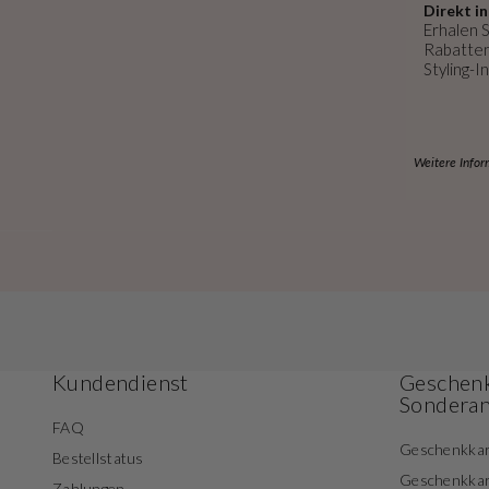
Direkt in
Erhalen S
Rabatten
Styling-In
Weitere Infor
Kundendienst
Geschenk
Sondera
FAQ
Geschenkka
Bestellstatus
Geschenkka
Zahlungen