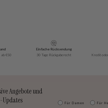
sand
Einfache Rücksendung
 ab €50
30 Tage Rückgaberecht
Kredit oder
sive Angebote und
-Updates
Dames of heren
Für Damen
Für H