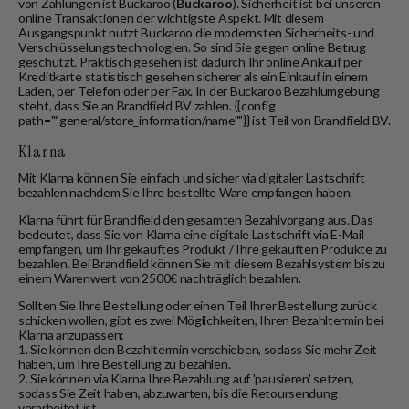
von Zahlungen ist Buckaroo (
Buckaroo
). Sicherheit ist bei unseren
online Transaktionen der wichtigste Aspekt. Mit diesem
Ausgangspunkt nutzt Buckaroo die modernsten Sicherheits- und
Verschlüsselungstechnologien. So sind Sie gegen online Betrug
geschützt. Praktisch gesehen ist dadurch Ihr online Ankauf per
Kreditkarte statistisch gesehen sicherer als ein Einkauf in einem
Laden, per Telefon oder per Fax. In der Buckaroo Bezahlumgebung
steht, dass Sie an Brandfield BV zahlen. {{config
path=""general/store_information/name""}} ist Teil von Brandfield BV.
Klarna
Mit Klarna können Sie einfach und sicher via digitaler Lastschrift
bezahlen nachdem Sie Ihre bestellte Ware empfangen haben.
Klarna führt für Brandfield den gesamten Bezahlvorgang aus. Das
bedeutet, dass Sie von Klarna eine digitale Lastschrift via E-Mail
empfangen, um Ihr gekauftes Produkt / Ihre gekauften Produkte zu
bezahlen. Bei Brandfield können Sie mit diesem Bezahlsystem bis zu
einem Warenwert von 2500€ nachträglich bezahlen.
Sollten Sie Ihre Bestellung oder einen Teil Ihrer Bestellung zurück
schicken wollen, gibt es zwei Möglichkeiten, Ihren Bezahltermin bei
Klarna anzupassen:
1. Sie können den Bezahltermin verschieben, sodass Sie mehr Zeit
haben, um Ihre Bestellung zu bezahlen.
2. Sie können via Klarna Ihre Bezahlung auf 'pausieren' setzen,
sodass Sie Zeit haben, abzuwarten, bis die Retoursendung
verarbeitet ist.