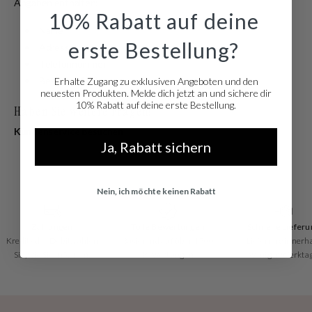
Angaben enthalten:
10% Rabatt auf deine
Name
erste Bestellung?
Adresse
Telefonnummer
Bestellte Artikel
Erhalte Zugang zu exklusiven Angeboten und den
neuesten Produkten. Melde dich jetzt an und sichere dir
10% Rabatt auf deine erste Bestellung.
Haben Sie weitere Fragen?
Kundenservice besuchen
Ja, Rabatt sichern
Nein, ich möchte keinen Rabatt
Zahlungen
Tolle Bewertungen
Schnelle Lieferu
Kredit oder Debit, zahlen
Basierend auf über 1700
Lieferung innerh
Sie, wie Sie möchten!
Bewertungen
weniger Werkta