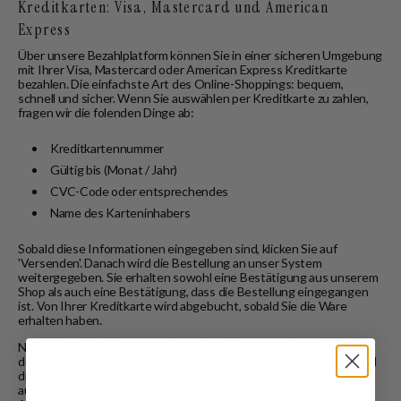
Kreditkarten: Visa, Mastercard und American
Express
Über unsere Bezahlplatform können Sie in einer sicheren Umgebung
mit Ihrer Visa, Mastercard oder American Express Kreditkarte
bezahlen. Die einfachste Art des Online-Shoppings: bequem,
schnell und sicher. Wenn Sie auswählen per Kreditkarte zu zahlen,
fragen wir die folenden Dinge ab:
Kreditkartennummer
Gültig bis (Monat / Jahr)
CVC-Code oder entsprechendes
Name des Karteninhabers
Sobald diese Informationen eingegeben sind, klicken Sie auf
'Versenden'. Danach wird die Bestellung an unser System
weitergegeben. Sie erhalten sowohl eine Bestätigung aus unserem
Shop als auch eine Bestätigung, dass die Bestellung eingegangen
ist. Von Ihrer Kreditkarte wird abgebucht, sobald Sie die Ware
erhalten haben.
Nur die Bank hat Zugang zu Ihren Kreditkartenangaben. Während
der Zahlung prüft Buckaroo die Kartennummer, den CVC Code und
die Adresse. Wir kriegen leidiglich einen Bericht, ob die Bestellung
ausgeführt werden kann. In diesem Bericht sind die folgenden