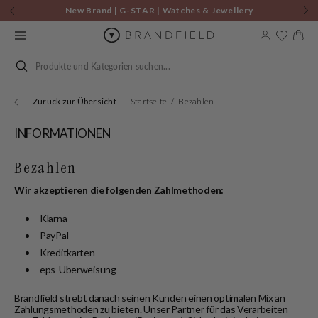
Zum
New Brand | G-STAR | Watches & Jewellery
Inhalt
springen
Warenkor
Suchen
Zurück zur Übersicht
Startseite
Bezahlen
INFORMATIONEN
Bezahlen
Wir akzeptieren die folgenden Zahlmethoden:
Klarna
PayPal
Kreditkarten
eps-Überweisung
Brandfield strebt danach seinen Kunden einen optimalen Mix an
Zahlungsmethoden zu bieten. Unser Partner für das Verarbeiten