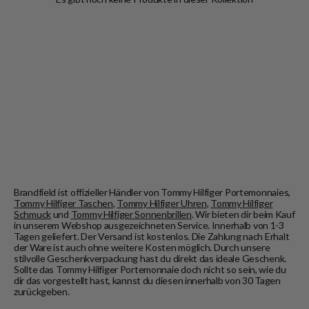
Brandfield ist offizieller Händler von Tommy Hilfiger Portemonnaies,
Tommy Hilfiger Taschen
,
Tommy Hilfiger Uhren
,
Tommy Hilfiger
Schmuck
und
Tommy Hilfiger Sonnenbrillen
. Wir bieten dir beim Kauf
in unserem Webshop ausgezeichneten Service. Innerhalb von 1-3
Tagen geliefert. Der Versand ist kostenlos. Die Zahlung nach Erhalt
der Ware ist auch ohne weitere Kosten möglich. Durch unsere
stilvolle Geschenkverpackung hast du direkt das ideale Geschenk.
Sollte das Tommy Hilfiger Portemonnaie doch nicht so sein, wie du
dir das vorgestellt hast, kannst du diesen innerhalb von 30 Tagen
zurückgeben.