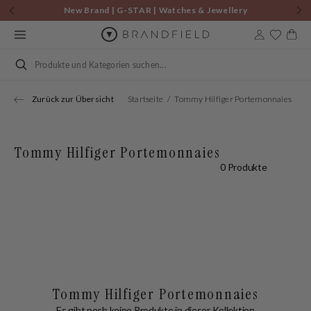
Zum
New Brand | G-STAR | Watches & Jewellery
Inhalt
springen
Warenkor
Suchen
Zurück zur Übersicht
Startseite
Tommy Hilfiger Portemonnaies
Tommy Hilfiger Portemonnaies
0 Produkte
Tommy Hilfiger Portemonnaies
Es gibt noch keine Produkte in dieser Kollektion