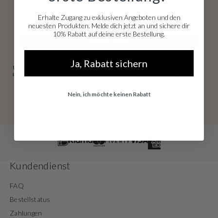
E-mail
Erhalte Zugang zu exklusiven Angeboten und den
neuesten Produkten. Melde dich jetzt an und sichere dir
10% Rabatt auf deine erste Bestellung.
ANMELDEN
Ja, Rabatt sichern
Weitere Informationen darüber, wie wir Ihre Daten verarbeiten, finden Sie in
unserer
Datenschutzerklärung.
Sie können sich jederzeit kostenlos abmelden.
Nein, ich möchte keinen Rabatt
Kundendienst
FAQ
Bestellstatus
Zahlungen