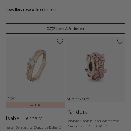
Jewellery rose gold coloured
J
Filtern & Sortieren
-50%
Ausverkauft
SALE10
Pandora
Isabel Bernard
Pandora Garden RoséGoldfarbene
Daisy Charm 788809C01
Isabel Bernard La Concorde Estee 14