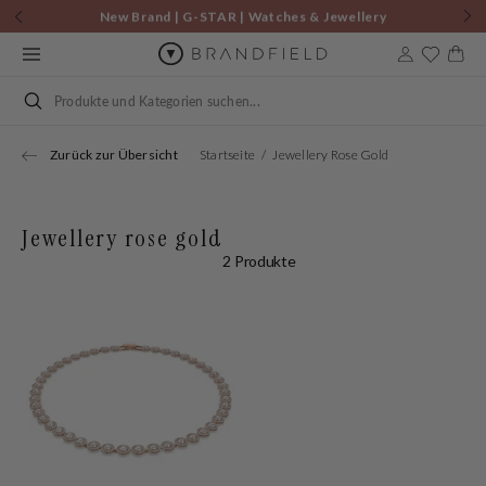
Zum
New Brand | G-STAR | Watches & Jewellery
Inhalt
springen
Warenkor
Suchen
Zurück zur Übersicht
Startseite
Jewellery Rose Gold
Jewellery rose gold
2 Produkte