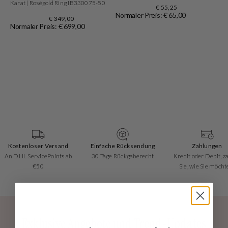
Karat | Roségold Ring IB330075-50
€ 55,25
Normaler Preis: € 65,00
€ 349,00
Normaler Preis: € 699,00
Kostenloser Versand
Einfache Rücksendung
Zahlungen
An DHL ServicePoints ab
30 Tage Rückgaberecht
Kredit oder Debit, z
€50
Sie, wie Sie möcht
Exklusive Angebote und Trend-Updates