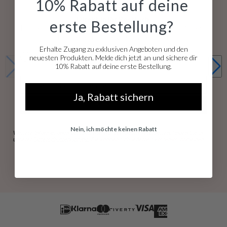
10% Rabatt auf deine
Direkt in Ihr Postfach.
erste Bestellung?
Erhalen Sie Zugang zu exklusiven Rabatten, Early Access
Neuheiten und Styling-Inspiration.
Erhalte Zugang zu exklusiven Angeboten und den
dames & heren
neuesten Produkten. Melde dich jetzt an und sichere dir
Für Damen
Für Herren
10% Rabatt auf deine erste Bestellung.
E-mail
Ja, Rabatt sichern
ANMELDEN
Nein, ich möchte keinen Rabatt
Weitere Informationen darüber, wie wir Ihre Daten verarbeiten, finden Sie in
unserer
Datenschutzerklärung.
Sie können sich jederzeit kostenlos abmelden.