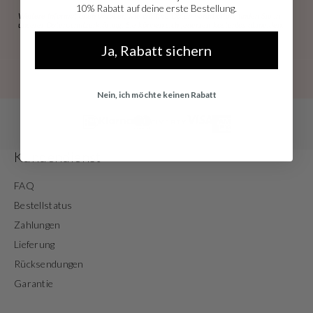
10% Rabatt auf deine erste Bestellung.
Weitere Informationen darüber, wie wir Ihre Daten verarbeiten, finden Sie in
unserer
Datenschutzerklärung.
Sie können sich jederzeit kostenlos abmelden.
Ja, Rabatt sichern
Nein, ich möchte keinen Rabatt
Kundendienst
FAQ
Bestellstatus
Zahlungen
Lieferung
Rücksendungen
Garantie