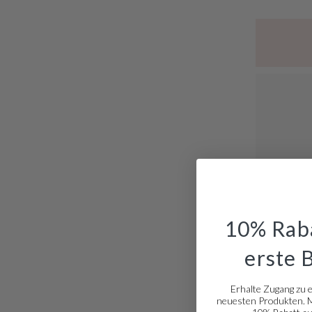
10% Raba
erste 
Erhalte Zugang zu 
Ausverkauft
neuesten Produkten. Me