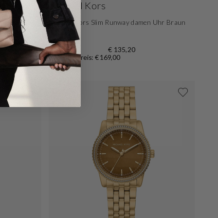
Michael Kors
omen's Watch
Michael Kors Slim Runway damen Uhr Braun
MK7465
€ 135,20
Normaler Preis: € 169,00