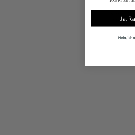
10% Rabatt auf
Michael 
Michael Kor
Ja, R
MK7540
Normaler Prei
Nein, ich