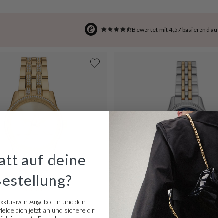
Bewertet mit 4,57 basierend a
tt auf deine
Bestellung?
exklusiven Angeboten und den
Ausverkauft
lde dich jetzt an und sichere dir