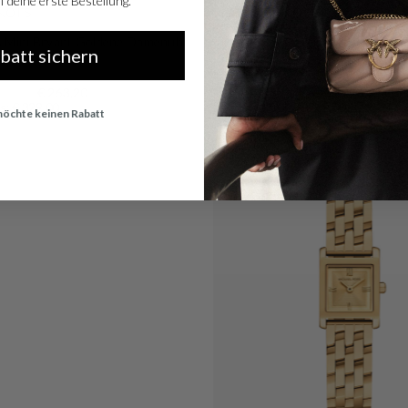
 deine erste Bestellung.
Kors
Michael Kors
s Mini Bryant Goldene Damenuhr
Michael Kors Lexington Petite W
abatt sichern
MK4865
€ 263,20
€ 199,20
s: € 329,00
Normaler Preis: € 249,00
 möchte keinen Rabatt
Shop now