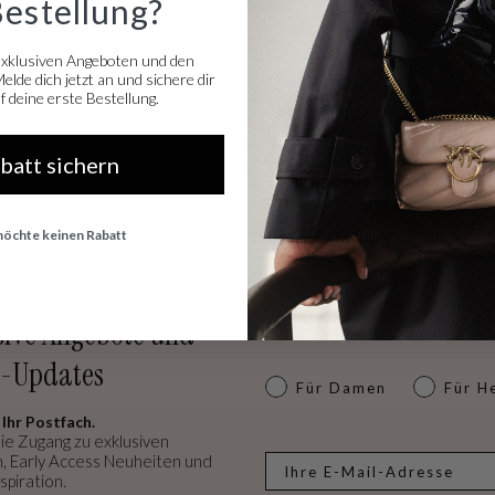
Bestellung?
exklusiven Angeboten und den
lde dich jetzt an und sichere dir
 deine erste Bestellung.
sand
Einfache Rücksendung
abatt sichern
 ab €50
30 Tage Rückgaberecht
Kredit oder
 möchte keinen Rabatt
sive Angebote und
-Updates
Dames of heren
Für Damen
Für H
 Ihr Postfach.
ie Zugang zu exklusiven
, Early Access Neuheiten und
E-mail
spiration.