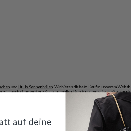
aschen
und
Liu Jo Sonnenbrillen
. Wir bieten dir beim Kauf in unserem Webs
Ware ist auch ohne weitere Kosten möglich. Durch unsere stilvolle Geschenk
kannst du diesen innerhalb von 30 Tagen zurückgeben.
tt auf deine