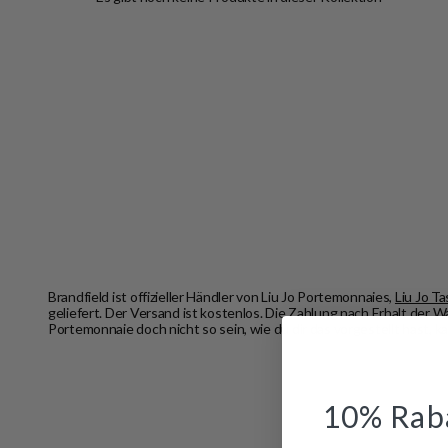
Brandfield ist offizieller Händler von Liu Jo Portemonnaies,
Liu Jo T
geliefert. Der Versand ist kostenlos. Die Zahlung nach Erhalt der 
Portemonnaie doch nicht so sein, wie du dir das vorgestellt hast, 
10% Raba