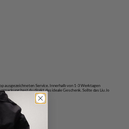
hop ausgezeichneten Service. Innerhalb von 1-3 Werktagen
verpackung hast du direkt das ideale Geschenk. Sollte das Liu Jo