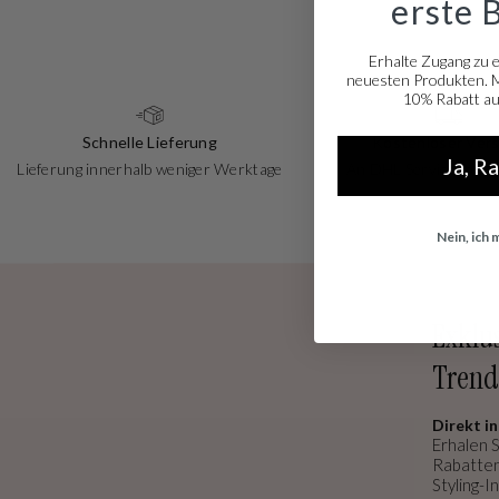
erste 
Erhalte Zugang zu 
neuesten Produkten. Me
10% Rabatt auf
Schnelle Lieferung
Kostenloser Ver
Ja, R
Lieferung innerhalb weniger Werktage
An DHL ServicePoints
Nein, ich
Exklu
Trend
Direkt in
Erhalen S
Rabatten
Styling-In