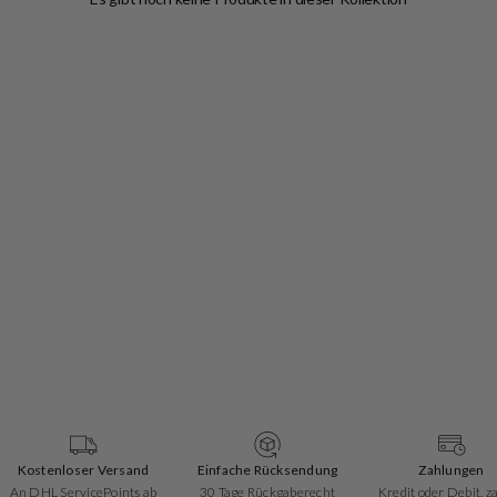
Kostenloser Versand
Einfache Rücksendung
Zahlungen
An DHL ServicePoints ab
30 Tage Rückgaberecht
Kredit oder Debit, z