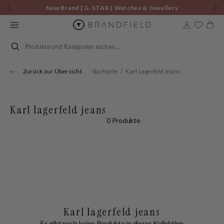
Zum
New Brand | G-STAR | Watches & Jewellery
Inhalt
springen
Warenkor
Suchen
Zurück zur Übersicht
Startseite
Karl Lagerfeld Jeans
Karl lagerfeld jeans
0 Produkte
Karl lagerfeld jeans
Es gibt noch keine Produkte in dieser Kollektion