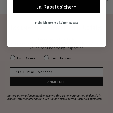
Ja, Rabatt sichern
auf.
Nein, ich möchte keinen Rabatt
Exklusive Angebote und Trend-Updates
Direkt in Ihr Postfach.
Erhalen Sie Zugang zu exklusiven Rabatten, Early Access
Neuheiten und Styling-Inspiration.
dames & heren
Für Damen
Für Herren
E-mail
ANMELDEN
Weitere Informationen darüber, wie wir Ihre Daten verarbeiten, finden Sie in
unserer
Datenschutzerklärung.
Sie können sich jederzeit kostenlos abmelden.