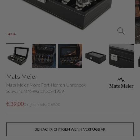
in
der
Galerieansicht
-43%
Mats Meier
Mats Meier Mont Fort Herren Uhrenbox
Schwarz MM-Watchbox-1909
Verkaufspreis
Normaler
€ 39,00
Originalpreis: € 69,00
Preis
BENACHRICHTIGEN WENN VERFÜGBAR