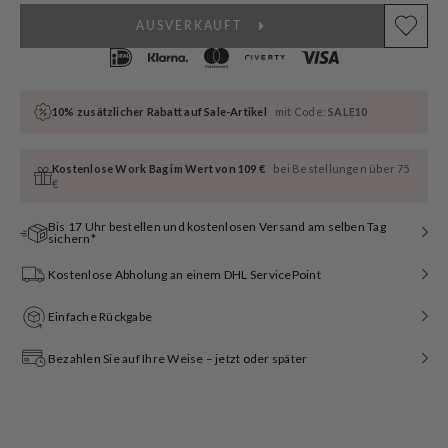
AUSVERKAUFT
10% zusätzlicher Rabatt auf Sale-Artikel
mit Code:
SALE10
Kostenlose Work Bag im Wert von 109 €
bei Bestellungen über 75
€
Bis 17 Uhr bestellen und kostenlosen Versand am selben Tag
sichern*
Kostenlose Abholung an einem DHL ServicePoint
Einfache Rückgabe
Bezahlen Sie auf Ihre Weise – jetzt oder später