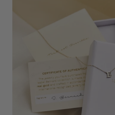
Öffnen
Sie
Medien
5
in
der
Galeriean