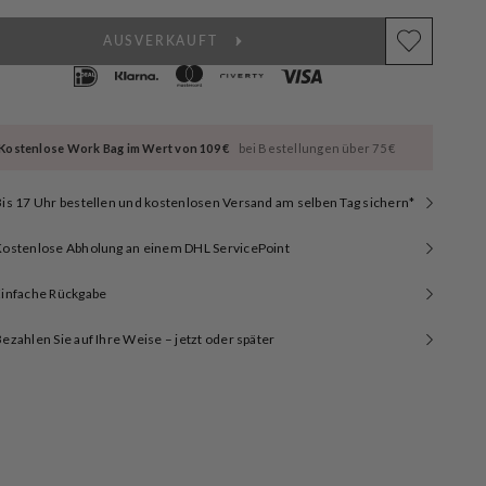
AUSVERKAUFT
Kostenlose Work Bag im Wert von 109 €
bei Bestellungen über 75 €
is 17 Uhr bestellen und kostenlosen Versand am selben Tag sichern*
Kostenlose Abholung an einem DHL ServicePoint
Einfache Rückgabe
ezahlen Sie auf Ihre Weise – jetzt oder später