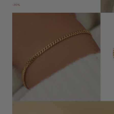
-30%
Öffnen
Sie
Medien
3
in
der
Galerieansicht