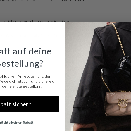
erialien gefertigt. Demnach ist dieser
em Anlass, von casual über den Tag, bis zu chic
tücke sind auch als Set erhältlich
tt auf deine
Bestellung?
exklusiven Angeboten und den
lde dich jetzt an und sichere dir
 deine erste Bestellung.
abatt sichern
 möchte keinen Rabatt