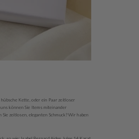
ne hübsche Kette, oder ein Paar zeitloser
 uns können Sie Items miteinander
n Sie zeitlosen, eleganten Schmuck? Wir haben
ck, so wie: Isabel Bernard Aidee Julee 14 Karat