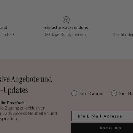
sand
Einfache Rücksendung
 ab €50
30 Tage Rückgaberecht
Kredit oder
sive Angebote und
-Updates
Dames of heren
Für Damen
Für H
 Ihr Postfach.
ie Zugang zu exklusiven
, Early Access Neuheiten und
E-mail
spiration.
ANMELDEN