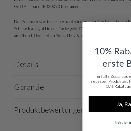
Gold Armband IB320090 für damen.
Der Schmuck von isabel bernard wird aus den hochwertigsten Mat
Schmuck aus gold in der Farbe gold. Dieser Schmuck passt zu jed
am Abend. Und stehen Sie auf Mix & Match? Die meisten Schmucks
10% Raba
erste 
Details
Erhalte Zugang zu 
neuesten Produkten. Me
Garantie
10% Rabatt auf
Ja, R
Produktbewertungen
Nein, ich