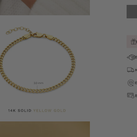
B
Öffnen
Sie
Medien
4
in
der
B
Galerieansicht